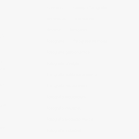
concierto
consejos fotografia
entrevistas
exposicion
fithome
fotogenio
fotografia
fotografia de moda
fotografia gastronomica
da
fotografia lifestyle
ece
fotografia publicitaria murcia
os,
fotografia restaurantes
fotografo arquitectura
 que
fotografo industrial
fotografo producto murcia
que
fotografía industrial