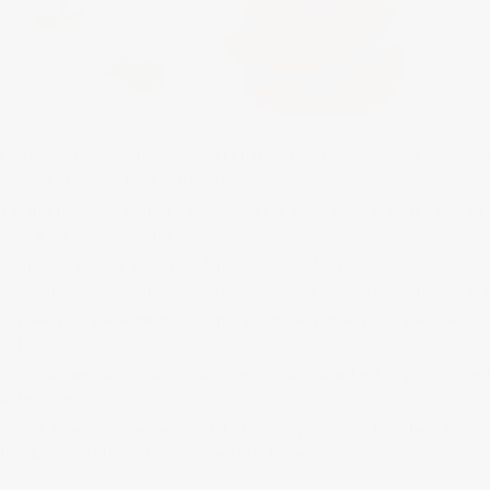
en meter muchos elementos en la fotografía, y precisamente hay que hac
 elemento principal para destacarlo
los platos llenos de comida y excesivamente abundantes. Es mucho más atra
plato a rebosar de comida
y además económica. Es sorprendente en fotografía gastronómica los buen
ana, correctamente tamizada con papel vegetal, y uno o dos cartulinas bla
l plano principal e intenta desenfocar algo en primer plano y algo en
mucho.
e igual, juega a cambiar el punto de vista, a inclinar las fotografías, a real
ás te guste.
mental. Antes de hacer ninguna foto, hay que prepararlo todo bien, el suel
lles. En el detalle muchas veces está la diferencia.