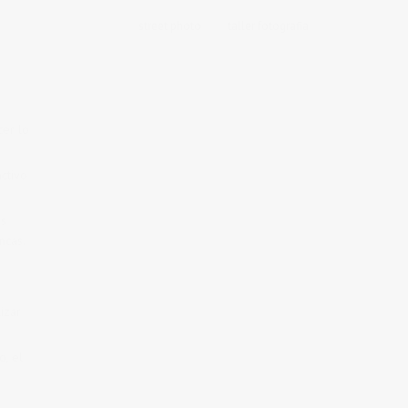
street photo
taller fotografia
er lo
ctivo
os
ncas.
izar
o, el