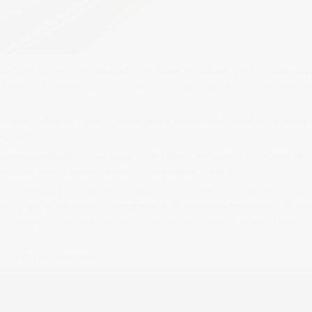
 tontería, suelo ver fotografías en donde se distraen y se les olvida dar
mente debe tener importancia. El producto principal debe de verse clar
omprar cartulinas rígidas o cartón pluma blanco para refejar la luz princip
ompleto
zana, en donde gracias a usar la luz laterla, destacamos los trocitos de
roducto tiene volumen y textura, es importante destacarlo.
o, intenta dotar de personalidad a tus fotografías, igual que haces con 
lgo y que te diferencie. La combinación de una buena fotografía y de un 
 lo primero de un plato, es “entrar” por los ojos, luego el olfato y luego el
otografia gastronomica?