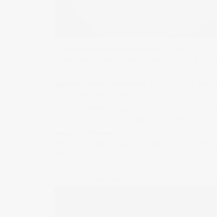
El protagonista siempre es la comida.
Aunque parezca una
protagonismo a otros elementos que no son lo que real
en la fotografía.
Aprende a rellenar las sombras.
Esto es tan fácil como c
la zona de sombras y rellenarlas. La foto cambia por c
Resalta las texturas.
Nada como una tarta preciosa de man
manzana, haciendo que sea mucho más apetitosa. Si el p
Intenta ser diferente.
No hagas lo mismo que todo el mund
platos. Aprovecha el lugar o el momento para aportar a
plato, es algo que no falla nunca a la vista, y piensa que
gusto.
¿se te ocurre algún consejo más para mejorar nuestra f