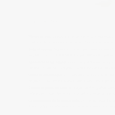
Menos es más.
La mayoría de las veces nos empeñamos 
contrario. Acostumbrate a cerrar el plano y acercarte al
Evita el exceso.
Siguiendo con el punto anterior, evita 
un plato con pocos elementos y que destaquen que un 
Aprovecha la luz natural.
Es tu principal fuente de luz 
resultados que se consiguen con una luz natural de vent
Utiliza el desenfoque.
El bokeh está de moda. Acércate a
segundo plano, estéticamente queda muy bien y gusta 
Cambia el punto de vista.
No hagas las fotografías siempr
diferentes tomas desde varios angulos y elige la que m
La importancia de la preparación.
Esto es un tema funda
fondo, la luz, los elementos, y cuidar al máximo los deta