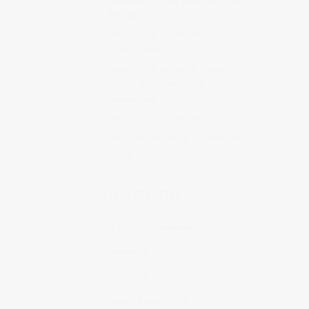
de vinos
Creación de contenidos para
redes sociales
Creación de contenidos para
marcas. Trabajando con
NewGarden.
Fotografía para Restaurantes
Fotógrafo de moda – Colección
Dilora
NUBE DE ETIQUETAS
14 ojos
backstage
baloncesto
berlin
blog
book fotos
comercio electrónico