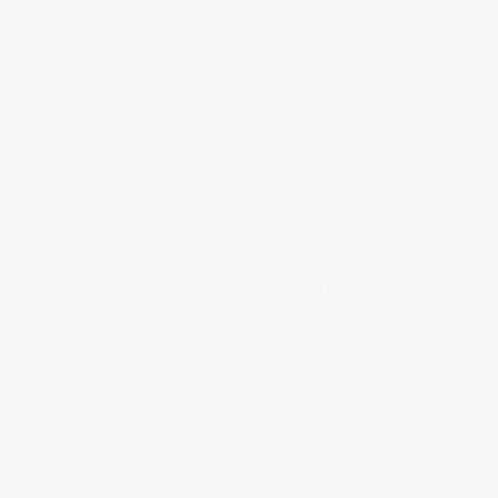
fotografía publicitaria
fotos alimentos
fotos retrato estudio
fotógrafo
mmod 2014
moda
mural fotografico
murcia
murcia fashion week
murcia gastronomica
naturaleza
photo 21
photowalk
porfolio fotográfico
publicidad
reportajes
retrato
retrato publicitario
sesion estudio
shotting