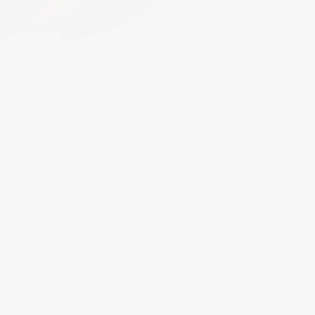
ovechando al máximo la luz natural, con emplatados sencillos pero muy
con tomas mucho más centradas en el elemento principal, y donde se cui
naturalidad del producto, en donde el ambiente de luz y composición favor
en redes sociales y blogs, a propiciado que mucha gente publique muchas fot
cando precisamente el efecto contrario, presentando platos en donde el
algo que debemos evitar, ya que no hay nada peor para un restaurante,
entar sus productos de forma regular o mal, ya que esto precisamente lo
astronomica, he querido compartir una serie de consejos para mejorar
as sencillas reglas, que espero os sean de utilidad, y teniendo en cuenta 
tais enseñando y vendiendo a miles de personas vuestro producto, y que la