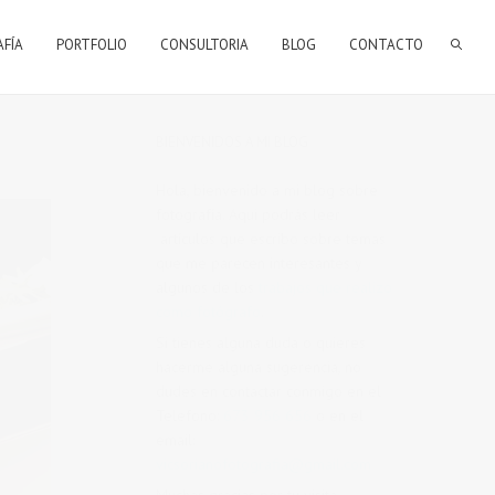
AFÍA
PORTFOLIO
CONSULTORIA
BLOG
CONTACTO
BIENVENIDOS A MI BLOG
Hola, bienvenido a mi blog sobre
fotografía. Aqui podrás leer
artículos que escribo sobre temas
que me parecen interesantes y
algunos de los
trabajos que realizo
como fotógrafo
.
Si tienes alguna duda o quieres
hacerme alguna sugerencia, no
dudes en contactar conmigo en el
Telefono:
673 956 656
o en el
email:
vicsorianofotografia@gmail.com