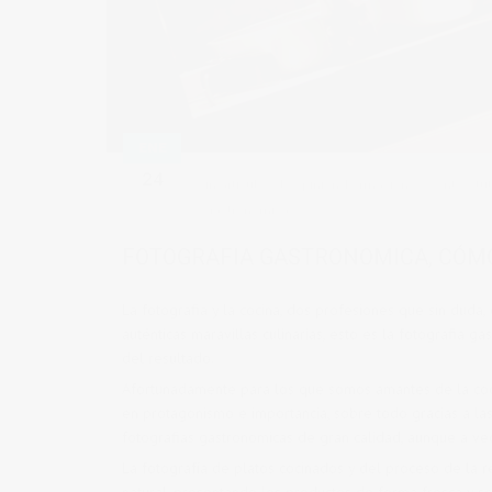
ENE
24
in
articulos de opinion
,
Formación y eventos
,
tu
gastronomica
FOTOGRAFIA GASTRONOMICA, CÓMO
La fotografia y la cocina, dos profesiones que sin dud
auténticas maravillas culinarias, esto es la fotografia
del resultado.
Afortunadamente para los que somos amantes de la cocin
en protagonismo e importancia, sobre todo gracias a la
fotografias gastronomicas de gran calidad, aunque a vec
La fotografía de platos cocinados y del proceso de la 
natural, presentando los productos de forma fresca y se