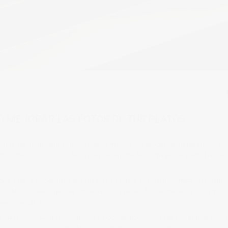
toriales
3 comments
tags:
consejos fotografia
,
fotografia alimentaria
,
foto
 MEJORAR LAS FOTOS DE TUS PLATOS
a, están de moda. Ambas unidas de la mano, son capaces de deleitarnos con
 gastronomica. Dos modos de expresión, en donde la imagen es parte fundam
a y de la fotografía, cada día más, la fotografía gastronómica está gana
s redes sociales, que han potenciando la necesidad de hacer y compartir
es no es así.
realización ha cambiado mucho en poco tiempo. Ahora las fotografías con l
ncilla, consiguiendo atmósferas apetecibles es lo que más se ve, y eso, a 