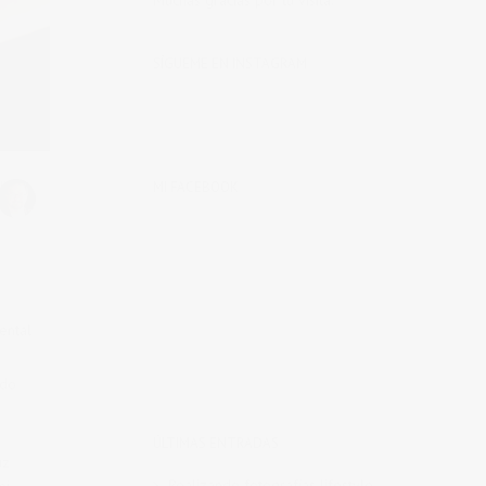
Muchas gracias por tu visita.
SÍGUEME EN INSTAGRAM
grafia
MI FACEBOOK
ental
ndo
ÚLTIMAS ENTRADAS
uz
Realizando fotografías lifestyle
mi