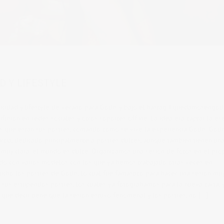
bajos
0 comments
tags:
campaña
,
fotógrafo
,
godis
,
lifestyle
,
publicidad
D Y LIFESTYLE
licidad y lifestyle de verano para Godis y bajo el hastag #quedamosengod
usión en redes sociales y otros soportes offline. La idea era captar la es
s que están sus postres, contando cómo se vive la experiencia Godis. Godi
rcia, dedicado principalmente a postres dulces, aunque también tienen un
a muy clara: el mundo es dulce. Organizamos una sesión de fotos en el pro
ando con varios modelos con los que ya hemos trabajado otras veces en
ucho los postres de Godis, lo cual fue fantástico para hacer una sesión mu
 sus estupendos postres, los cuales ya fotografiamos para la nueva carta, 
Ni que decir tiene que la sesión estuvo fenomenal y los postres, no […]