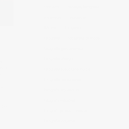
concierto
consejos fotografia
entrevistas
exposicion
fithome
fotogenio
fotografia
fotografia de moda
fotografia gastronomica
fotografia lifestyle
is
encia
fotografia publicitaria murcia
s
fotografia restaurantes
a
pio
fotografo arquitectura
y
fotografo industrial
y por
fotografo producto murcia
fotografía industrial