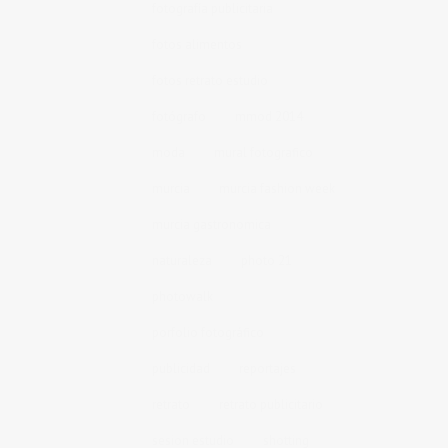
fotografía publicitaria
fotos alimentos
fotos retrato estudio
fotógrafo
mmod 2014
moda
mural fotografico
murcia
murcia fashion week
murcia gastronomica
naturaleza
photo 21
photowalk
porfolio fotográfico
publicidad
reportajes
retrato
retrato publicitario
sesion estudio
shotting