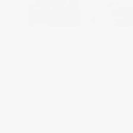
JUN
26
by
vicsoriano
in
articulos de opinion
,
mistra
GODIS – FOTOGRAFÍA DE PUBLICIDA
Para este verano hemos realizado la fotografía de pub
hemos preparado una sesión de fotos y video para su dif
del ambiente que normalmente hay en su local y lo rico
Dulce Poder, es un local muy acogedor y de éxito en Mu
carta de salados y desayunos, y que tienen una filosofí
local (ubicado en el Paseo Alfonso X de Murcia), cont
fotografía de publicidad y lifestyle. Además les gusta m
natural y muy divertida. En Godis prepararon algunos de
supuesto, tal cual se sirven habitualmente en el local. 
READ MORE