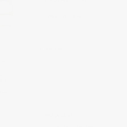
Muchas gracias por tu visita.
SÍGUEME EN INSTAGRAM
MI FACEBOOK
ades
 que
n buen
 Este
eso
r un
ÚLTIMAS ENTRADAS
Realizando fotografías lifestyle