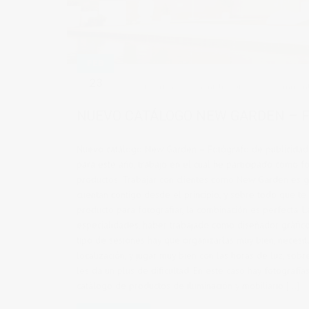
FEB
23
by
vicsoriano
in
mistrabajos
0 commen
NUEVO CATÁLOGO NEW GARDEN – F
Nuevo catálogo New Garden – Fotógrafo de publicidad
para este año, trabajo en el cual he participado como f
productos. Trabajar con clientes como New Garden es g
cuentan contigo desde el principio, y sobre todo que te
producto para fotografiar, la combinación es perfecta. 
especialidades, haber trabajado como diseñador gráfico
tipo de sesiones hay que organizarlas muy bien, necesit
localización, y jugar muy bien con las horas de luz, so
les da un plus de dificultad. En este caso hay fotograf
catálogo de productos de iluminación y mobiliario […]