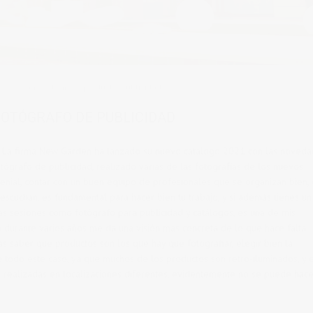
ts
tags:
fotógrafo
,
producto
,
publicidad
OTÓGRAFO DE PUBLICIDAD
 La firma New Garden ha lanzado su nuevo catálogo 2021 con las noved
otógrafo de publicidad, realizado varias de las fotografías de los nuevos
enial, contar con un buen equipo de profesionales que se organizan bien,
 escuchan, es fundamental para hacer bien tu trabajo, y si además tienes u
Las sesiones como fotógrafo para publicidad y catálogos, es una de mis
 durante varios años me da una visión más concreta de lo que hace falta.
as saber qué productos son los que hay que fotografiar, elegir bien la
bre todo este caso, ya que muchos de los productos son retro-iluminados, y 
ías realizadas en localizaciones diferentes, evidentemente no se puede hace