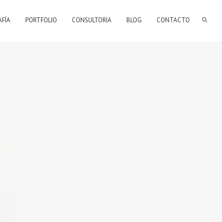
AFÍA
PORTFOLIO
CONSULTORIA
BLOG
CONTACTO
BIENVENIDOS A MI BLOG
Hola, bienvenido a mi blog sobre
fotografía. Aqui podrás leer
artículos que escribo sobre temas
que me parecen interesantes y
algunos de los
trabajos que realizo
como fotógrafo
.
Si tienes alguna duda o quieres
hacerme alguna sugerencia, no
dudes en contactar conmigo en el
Telefono:
673 956 656
o en el
email:
vicsorianofotografia@gmail.com