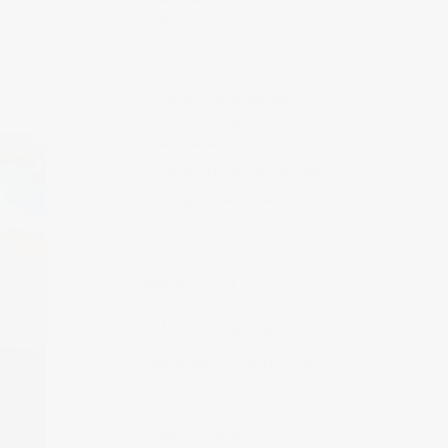
de vinos
Creación de contenidos para
redes sociales
Creación de contenidos para
marcas. Trabajando con
NewGarden.
Fotografía para Restaurantes
Fotógrafo de moda – Colección
Dilora
NUBE DE ETIQUETAS
14 ojos
backstage
baloncesto
berlin
blog
book fotos
comercio electrónico