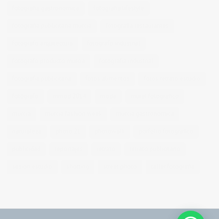
fotografia gastronomica
fotografia lifestyle
fotografia publicitaria murcia
fotografia restaurantes
fotografo arquitectura
fotografo industrial
fotografo producto murcia
fotografía industrial
fotografía publicitaria
fotos alimentos
fotos retrato estudio
fotógrafo
mmod 2014
moda
mural fotografico
murcia
murcia fashion week
murcia gastronomica
naturaleza
photo 21
photowalk
porfolio fotográfico
publicidad
reportajes
retrato
retrato publicitario
sesion estudio
shotting
street photo
taller fotografia