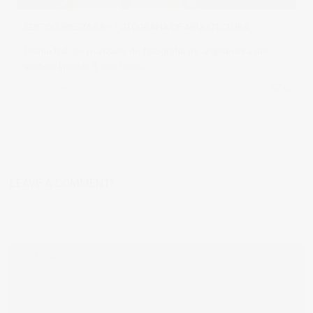
EDIFICIO INIESTAS 8 – FOTOGRAFÍA DE ARQUITECTURA
Ultimo trabajo realizado de fotografía de arquitectura del
edificio Iniestas 8
Read more
in
mistrabajos
,
photoshop
0 comments
0
LEAVE A COMMENT!
Tu dirección de correo electrónico no será publicada.
Los campos
obligatorios están marcados con
*