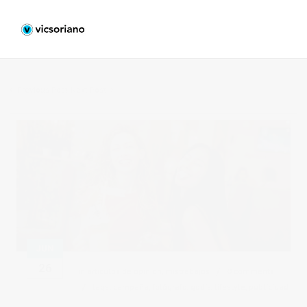
Previous Post
Next Post
JUN
26
in
articulos de opinion
,
mistrabajos
0 comments
tags:
campaña
,
fotógrafo
,
godis
,
lifestyle
,
publicidad