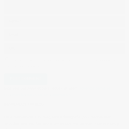
Guarda mi nombre, correo electrónico y web en este navegador para la
próxima vez que comente.
Este sitio usa Akismet para reducir el spam.
Aprende cómo se
procesan los datos de tus comentarios.
BIENVENIDOS A MI BLOG
Hola, bienvenido a mi blog sobre fotografía. Aqui podrás leer
artículos que escribo sobre temas que me parecen interesantes y