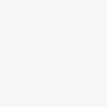
algunos de los
trabajos que realizo como fotógrafo
.
Si tienes alguna duda o quieres hacerme alguna sugerencia, no
dudes en contactar conmigo en el Telefono:
673 956 656
o en el
email:
vicsorianofotografia@gmail.com
Muchas gracias por tu visita.
SÍGUEME EN INSTAGRAM
MI FACEBOOK