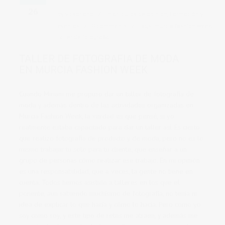
26
by
vicsoriano
in
articulos de opinion
,
Formación y
eventos
0 comments
tags:
murcia fashion week
,
taller de fotografia
TALLER DE FOTOGRAFIA DE MODA
EN MURCIA FASHION WEEK
Cuando Miriam me propuso dar un taller de fotografía de
moda y además dentro de las actividades organizadas en
Murcia Fashion Week, la verdad es que pensé, si yo
realmente estaba capacitado para dar un taller así. Es cierto
que realizo fotografía de producto y de moda, pero no es lo
mismo trabajar tu solo para tu cliente, que enseñar a un
grupo de personas cómo realizar ese trabajo. En mi opinión
es una responsabilidad, que a veces, la gente no tiene en
cuenta. Todos hemos asistido a talleres en los que el
ponente, aun sabiendo muchísimo de fotografía, no tenía ni
idea de explicar lo que hacía y cómo lo hacia. Pero como yo
soy como soy, y este tipo de retos me atraen, y además me