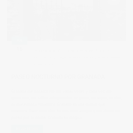
JUL
15
by
vicsoriano
in
reportajes
,
Street Photo
1
comments
tags:
fotos callejeras
,
granada
,
paseo
,
street photo
PASEO NOCTURNO POR GRANADA
Granada me encanta. He ido varias veces y cada vez me
gusta más, sus calles adoquinadas, su gente, sus tapas, su olor,
su maravillosa Alhambra. Granada es una ciudad que
enamora. Hace unos días fui con unos amigos y nos dimos un
paseo por la noche. Granada es mágica.
READ MORE