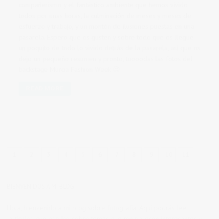
compañerismo y el fantástico ambiente que hemos vivido
todos por unas horas, la culminación de meses y meses de
esfuerzo y trabajo, y un montón de ilusiones puestas en una
pasarela. Espero que os gusten y sobre todo que os llegue
un poquito de todo lo vivido detrás de la pasarela, así que os
dejo un pequeño resumen y pronto, toooodas las fotos del
backstage Murcia Fashion Week 😉
READ MORE
1
2
3
4
5
6
7
8
9
10
11
BIENVENIDOS A MI BLOG
Hola, bienvenido a mi blog sobre fotografía. Aqui podrás leer
artículos que escribo sobre temas que me parecen interesantes y