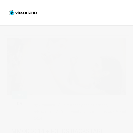
DIC
09
by
vicsoriano
in
makinof y behind scenes
,
mistrabajos
0 comments
tags:
backstage
,
Mmod
2014
MMOD 2014 + FOTOS BACKSTAGE