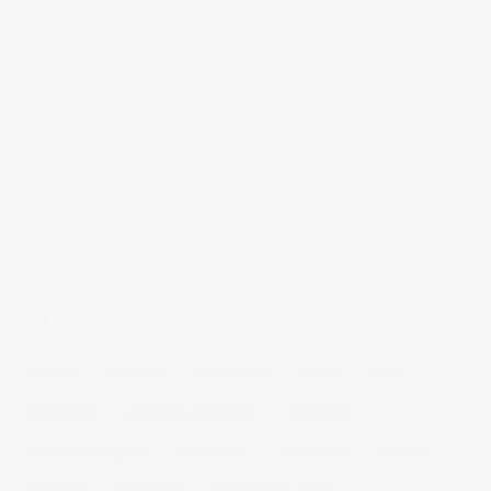
ÚLTIMAS ENTRADAS
Realizando fotografías lifestyle de vinos
Creación de contenidos para redes sociales
Creación de contenidos para marcas. Trabajando con NewGarden.
Fotografía para Restaurantes
Fotógrafo de moda – Colección Dilora
NUBE DE ETIQUETAS
14 ojos
backstage
baloncesto
berlin
blog
book fotos
comercio electrónico
concierto
consejos fotografia
entrevistas
exposicion
fithome
fotogenio
fotografia
fotografia de moda