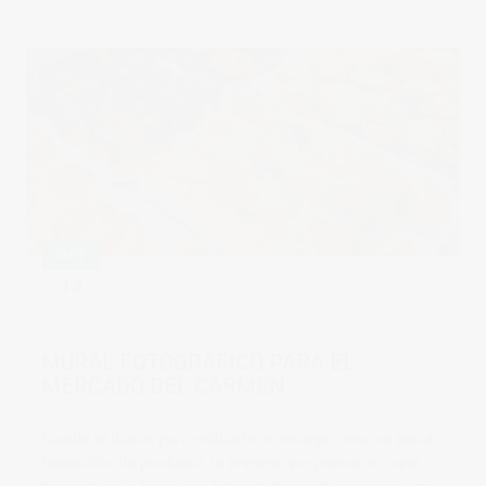
OCT
13
by
vicsoriano
in
mistrabajos
0 comments
tags:
fotos alimentos
,
mural fotografico
MURAL FOTOGRAFICO PARA EL
MERCADO DEL CARMEN
Cuando te llaman para realizarte un encargo como un mural
fotografico de productos, lo primero que piensas es «que