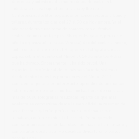
diferencia y autenticidad como modelos de éxito en la
industria creativa bajo el lema ‘Disobey the rules’.
Conferencias, desfiles, exposiciones, concursos, arte urbano y
talleres, durante los dias del 27 al 30 de Noviembre. Ya el
año pasado tuve una toma de contacto con el festival,
realizando un reportaje para Shopper Magazine, pero este
año, la organización (gracias Vanessa) decidió contar conmigo,
junto con los chicos de Leaf Hopper y el fotógrafo Chesco
López, cubrir el evento del Mmod 2014 durante los 4 días
que ha durado. Sinceramente … ha sido brutal. Una
experiencia profesional de lo más satisfactoria, viviendo
desde dentro todos los pormenores del Mmod 2014,
conociendo gente superinteresante, aprendiendo un montón
sobre eventos de moda, muchas muchas horas de curro … y
más de 5000 fotografías realizadas. Aparte de que más
adelante se compartirán desde la web oficial un resumen de
las diferentes galerías perfectamente ordenadas por
temáticas, conferenciantes, talleres, etc. Yo he querido
compartir un resumen de las fotos que más me han gustado y
compartirlas desde aqui. He decidido dividirlo en 3 partes
porque sino […]