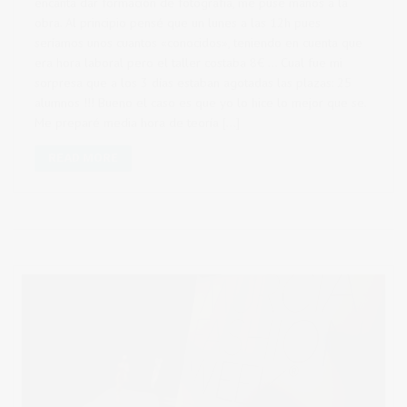
encanta dar formación de fotografía, me puse manos a la
obra. Al principio pensé que un lunes a las 12h pues
seríamos unos cuantos «conocidos», teniendo en cuenta que
era hora laboral pero el taller costaba 8€ … Cual fue mi
sorpresa que a los 3 días estaban agotadas las plazas: 25
alumnos !!! Bueno el caso es que yo lo hice lo mejor que se.
Me preparé media hora de teoría […]
READ MORE