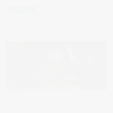
READ MORE
NOV
16
by
vicsoriano
in
noticias
,
tutoriales
0 comments
tags:
fotografia gastronomica
,
murcia gastronomica
,
taller fotografia