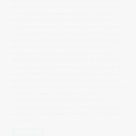
bien que no lo hagan con fotos de banco de imágenes y me
hayan llamado para hacerme el encargo» y te preparas para
hacer un bodegón de alimentos, pensando ya que tipo de
producto vas a colocar, cómo lo vas colocar, que tipo de
iluminación vas a usar, etc… Pero cuando tienes la reunión con
los responsables del proyecto de reforma del Mercado, y
ves que no es obligatorio hacer un mural fotografico con un
bodegón de productos en el estudio, sino que podemos
hacerlo con los productos reales expuestos en el propio
mercado, esto pinta estupendamente bien. Así que despues
de organizarlo, me puse manos a la obra, quedamos con el
encargado del Mercado y me fui, con todos mis cacharros a
hacer fotos de los puestos. La intención era hacer un mural
fotografico, con los productos reales de la gente que trabaja
y vende allí, e intentar que hubiera una muestra
representativa de todos ellos: pescaderia, carniceria,
charcuteria, bolleria, fruteria, etc … La verdad es que todo el
mundo estaba correctamente informado para que estaba yo
alli, lo cual […]
READ MORE