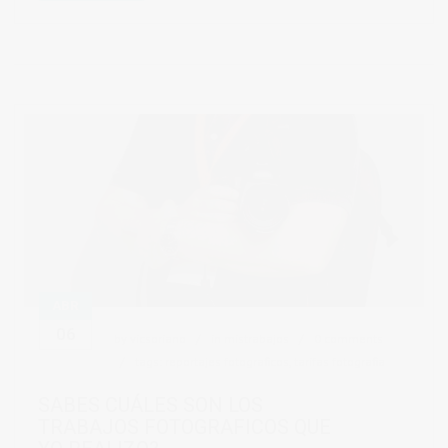
ABR
06
by
vicsoriano
in
mistrabajos
0 comments
tags:
reportajes fotograficos
,
tarifas fotografia
SABES CUÁLES SON LOS
TRABAJOS FOTOGRAFICOS QUE