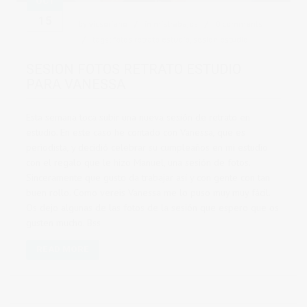
OCT
15
by
vicsoriano
in
mistrabajos
0 comments
tags:
fotos retrato estudio
,
sesion estudio
SESION FOTOS RETRATO ESTUDIO
PARA VANESSA
Esta semana toca subir una nueva sesión de retrato en
estudio. En este caso he contado con Vanessa, que es
periodista, y decidió celebrar su cumpleaños en mi estudio
con el regalo que le hizo Manuel, una sesión de fotos.
Sinceramente que gusto da trabajar así y con gente con tan
buen rollo. Como vereis Vanessa me lo puso muy muy fácil.
Os dejo algunas de las fotos de la sesión que espero que os
gusten mucho. Bss
READ MORE