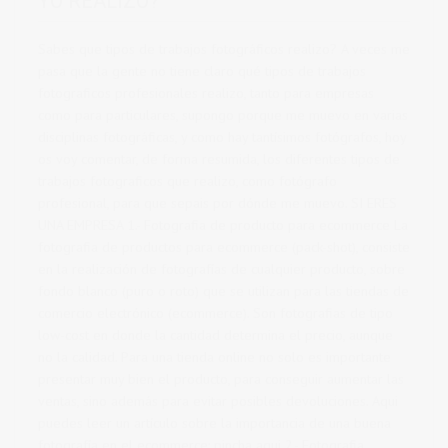
YO REALIZO?
Sabes que tipos de trabajos fotográficos realizo? A veces me
pasa que la gente no tiene claro qué tipos de trabajos
fotograficos profesionales realizo, tanto para empresas
como para particulares, supongo porque me muevo en varias
disciplinas fotográficas, y como hay tantísimos fotógrafos, hoy
os voy comentar, de forma resumida, los diferentes tipos de
trabajos fotograficos que realizo, como fotógrafo
profesional, para que sepais por dónde me muevo. SI ERES
UNA EMPRESA 1.- Fotografia de producto para ecommerce La
fotografia de productos para ecommerce (pack-shot), consiste
en la realización de fotografías de cualquier producto, sobre
fondo blanco (puro o roto) que se utilizan para las tiendas de
comercio electrónico (ecommerce). Son fotografias de tipo
low-cost en donde la cantidad determina el precio, aunque
no la calidad. Para una tienda online no solo es importante
presentar muy bien el producto, para conseguir aumentar las
ventas, sino además para evitar posibles devoluciones. Aqui
puedes leer un artículo sobre la importancia de una buena
fotografía en el ecommerce: pincha aqui 2.- Fotografia