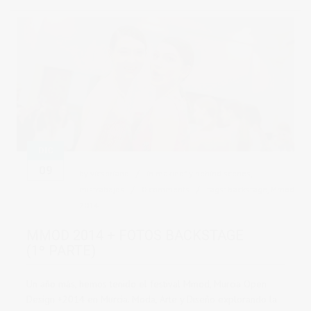
DIC
09
by
vicsoriano
in
makinof y behind scenes
,
mistrabajos
0 comments
tags:
backstage
,
Mmod
2014
MMOD 2014 + FOTOS BACKSTAGE
(1º PARTE)
Un año más, hemos tenido el festival Mmod, Murcia Open
Design +2014 en Murcia. Moda, Arte y Diseño explorando la