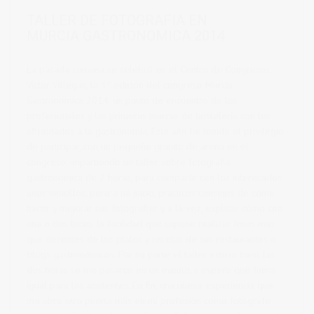
TALLER DE FOTOGRAFIA EN
MURCIA GASTRONOMICA 2014
La pasada semana se celebró en el Centro de Congresos
Víctor Villegas, la 3ª edición del congreso Murcia
Gastronomica 2014, un punto de encuentro de los
profesionales y las primeras marcas de hostelería con los
aficionados a la gastronomía. Este año he tenido el privilegio
de participar, con un pequeño granito de arena en el
congreso, impartiendo un taller sobre fotografia
gastronomica de 2 horas, para compartir con los interesados
unos sencillos, pero a mi juicio, prácticos consejos de cómo
hacer y mejorar sus fotografias y a la vez, explicar cómo con
una o dos luces, la facilidad que supone realizar fotos más
que decentes de los platos y recetas de sus restaurantes o
blogs gastronómicos. Por mi parte el taller estuvo bien, las
dos horas se me pasaron en un minuto, y espero que fuera
igual para los asistentes. En fin, una nueva experiencia que
me abre otra puerta más en mi profesión como fotógrafo