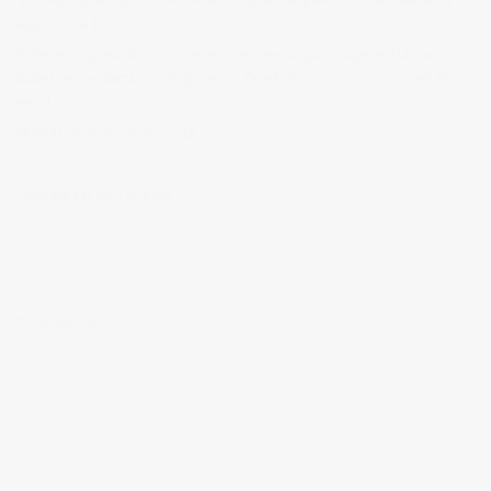
algunos de los
trabajos que realizo como fotógrafo
.
Si tienes alguna duda o quieres hacerme alguna sugerencia, no
dudes en contactar conmigo en el Telefono:
673 956 656
o en el
email:
vicsorianofotografia@gmail.com
Muchas gracias por tu visita.
SÍGUEME EN INSTAGRAM
MI FACEBOOK