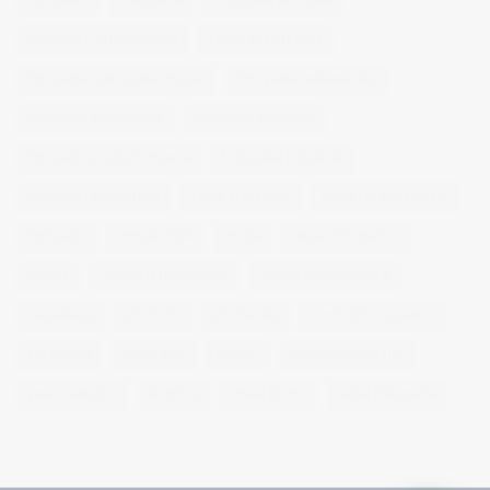
fotografia gastronomica
fotografia lifestyle
fotografia publicitaria murcia
fotografia restaurantes
fotografo arquitectura
fotografo industrial
fotografo producto murcia
fotografía industrial
fotografía publicitaria
fotos alimentos
fotos retrato estudio
fotógrafo
mmod 2014
moda
mural fotografico
murcia
murcia fashion week
murcia gastronomica
naturaleza
photo 21
photowalk
porfolio fotográfico
publicidad
reportajes
retrato
retrato publicitario
sesion estudio
shotting
street photo
taller fotografia