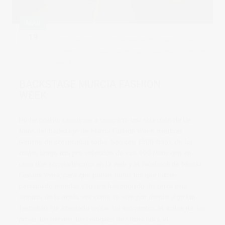
MAR
19
by
vicsoriano
in
mistrabajos
,
reportajes
0
comments
tags:
backstage
,
moda
,
murcia fashion
week
BACKSTAGE MURCIA FASHION
WEEK
No he podido resistirme a compartir una selección de las
fotos del backstage de Murcia Fashion Week, mientras
termino de procesarlas todas. Son casi 1500 fotos, de las
cuales tengo una pre-selección de casi 400 fotos que en
unos días compartiremos en la web y el facebook de Murcia
Fashion Week, para que podais todos los que habeis
participado tenerlas y lo que han seguido de cerca esta
semana de la moda, ver cómo se vive por dentro algo tan
fantástico. He intentado captar los momentos, el ambiente, las
prisas, los nervios, los retoques de última hora, el