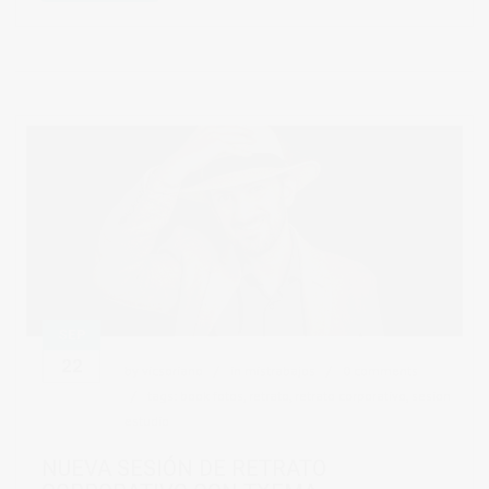
SEP
22
by
vicsoriano
in
mistrabajos
0 comments
tags:
book fotos
,
retrato
,
retrato corporativo
,
sesion
estudio
NUEVA SESIÓN DE RETRATO