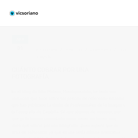
ABR
01
by
vicsoriano
in
noticias
0 comments
tags:
fotografia
CUÁNTO COBRAR POR UNA
FOTOGRAFÍA
En el blog de Julio Mateos, Mundoparalelo, he leido una
anotación que hace sobre los precios de referencia estándar
que han publicado La Unión de Profesionales de la Imagen y
la Fotografía de Cataluña. Sé que algunos de vosotros, por
que ya lo hemos comentado varias veces, no teneis muy
claro qué cobrar por una fotografía…pues espero que os
sirva de referencia, ya que es una tarifa mínima orientativa