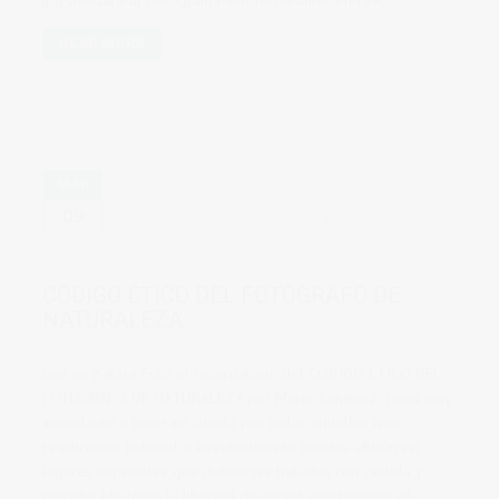
READ MORE
MAR
09
by
vicsoriano
in
noticias
0 comments
tags:
naturaleza
CÓDIGO ÉTICO DEL FOTÓGRAFO DE
NATURALEZA
Leo en Xataca Foto el recordatorio del CÓDIGO ÉTICO DEL
FOTÓGRAFO DE NATURALEZA por Mario Ximénez. Tema muy
importante a tener en cuenta por todos aquellos que
practicamos habitual o eventualmente nuestra afición en
lugares especiales que deben ser tratados con cautela y
respeto. Me tomo la libertad de copiar exactamente el