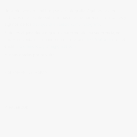
Hola, bienvenido a mi blog sobre fotografía. Aqui podrás leer
artículos que escribo sobre temas que me parecen interesantes y
algunos de los
trabajos que realizo como fotógrafo
.
Si tienes alguna duda o quieres hacerme alguna sugerencia, no
dudes en contactar conmigo en el Telefono:
673 956 656
o en el
email:
vicsorianofotografia@gmail.com
Muchas gracias por tu visita.
SÍGUEME EN INSTAGRAM
MI FACEBOOK