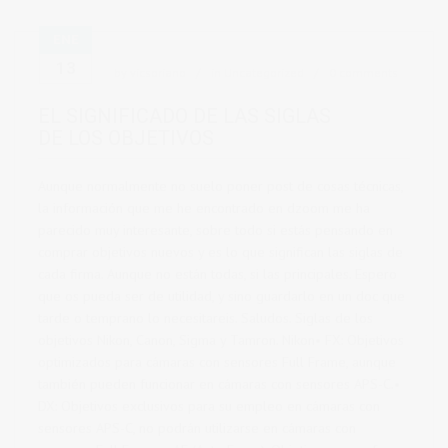
ENE
13
by
vicsoriano
in
Uncategorized
0 comments
EL SIGNIFICADO DE LAS SIGLAS
DE LOS OBJETIVOS
Aunque normalmente no suelo poner post de cosas técnicas,
la información que me he encontrado en dzoom me ha
parecido muy interesante, sobre todo si estás pensando en
comprar objetivos nuevos y es lo que significan las siglas de
cada firma. Aunque no están todas, si las principales. Espero
que os pueda ser de utilidad, y sino guardarlo en un doc que
tarde o temprano lo necesitareis. Saludos. Siglas de los
objetivos Nikon, Canon, Sigma y Tamron. Nikon• FX: Objetivos
optimizados para cámaras con sensores Full Frame, aunque
también pueden funcionar en cámaras con sensores APS-C.•
DX: Objetivos exclusivos para su empleo en cámaras con
sensores APS-C, no podrán utilizarse en cámaras con