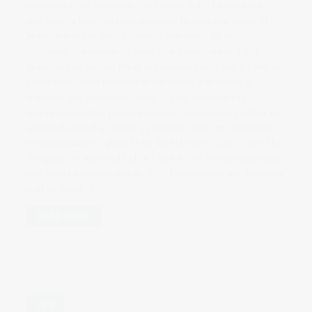
completa os he puesto un jpg (gracias Vale) La verdad es
que todavía estoy un poco perplejo. Resulta que según el
acuerdo que han llegado ciertos miembros de esta
asociación (curiosamente no se indica sus nombres) y la
inspectora de trabajo María del Carmen Lorite han creado un
Comisariado para combatir el intrusismo y el fraude a
Hacienda y la Seguridad Social….lo de hacienda y la
seguridad social lo puedo entender. Si tu quieres realizar una
actividad laboral es lógico y justo que pages tus impuestos
correspondientes…pero lo de INTRUSISMO?Que yo sepa la
fotografía es una PROFESIÓN LIBERAL por lo que todo aquél
que quiera ejercerla puede…NO? De hecho yo soy diseñador
gráfico, otra […]
READ MORE
FEB