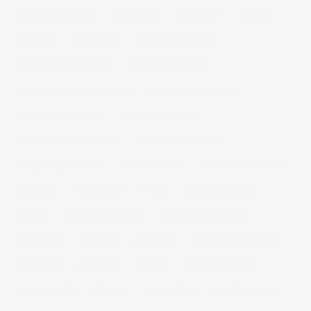
consejos fotografia
entrevistas
exposicion
fithome
fotogenio
fotografia
fotografia de moda
fotografia gastronomica
fotografia lifestyle
fotografia publicitaria murcia
fotografia restaurantes
fotografo arquitectura
fotografo industrial
fotografo producto murcia
fotografía industrial
fotografía publicitaria
fotos alimentos
fotos retrato estudio
fotógrafo
mmod 2014
moda
mural fotografico
murcia
murcia fashion week
murcia gastronomica
naturaleza
photo 21
photowalk
porfolio fotográfico
publicidad
reportajes
retrato
retrato publicitario
sesion estudio
shotting
street photo
taller fotografia