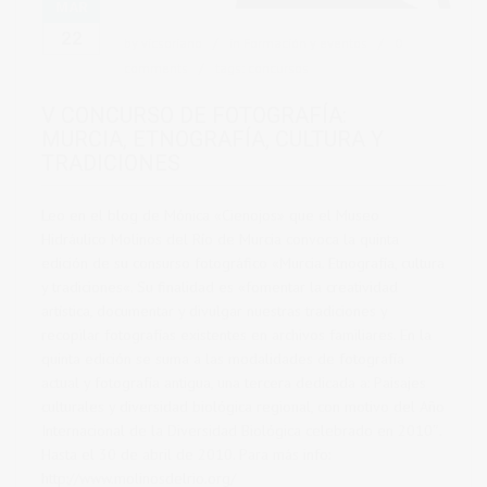
MAR
22
by
vicsoriano
in
Formación y eventos
0
comments
tags:
concursos
V CONCURSO DE FOTOGRAFÍA:
MURCIA, ETNOGRAFÍA, CULTURA Y
TRADICIONES
Leo en el blog de Mónica «Cienojos» que el Museo
Hidráulico Molinos del Río de Murcia convoca la quinta
edición de su consurso fotográfico «Murcia. Etnografía, cultura
y tradiciones«. Su finalidad es «fomentar la creatividad
artística, documentar y divulgar nuestras tradiciones y
recopilar fotografías existentes en archivos familiares. En la
quinta edición se suma a las modalidades de fotografía
actual y fotografía antigua, una tercera dedicada a: Paisajes
culturales y diversidad biológica regional, con motivo del Año
Internacional de la Diversidad Biológica celebrado en 2010″.
Hasta el 30 de abril de 2010. Para más info:
http://www.molinosdelrio.org/