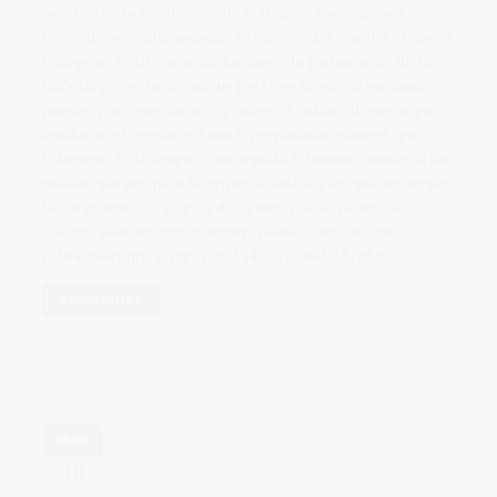
web una carta del director de Fotogenio Juan Sánchez
Calventus una carta anunciando (no se sabe cuándo) el nuevo
Fotogenio 2010 y además, buscando la participación de los
fotógraf@s, se ha creado un perfil en facebook en donde se
pueden proponer cursos, opiniones e incluso ofrecerse para
ayudar en el evento. Así que ir preparando motores que
Fotogenio 2010 empieza enseguida. Estaremos atentos a las
noticias que nos pase la organización.Para los que no tengais
las direcciones os dejo la de la web y la de facebook.
Saludos www.fotogenio.nethttp://www.facebook.com/?
ref=home#!/group.php?gid=314277864450&ref=ts
READ MORE
MAR
18
by
vicsoriano
in
tutoriales
0 comments
tags: