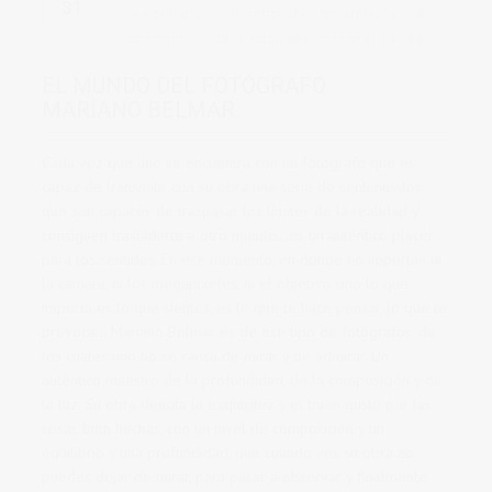
31
by
vicsoriano
in
entrevistas
,
fotografos
18
comments
tags:
fotografia
,
fotografos
,
paisajes
EL MUNDO DEL FOTÓGRAFO
MARIANO BELMAR
Cada vez que uno se encuentra con un fotógrafo que es
capaz de transmitir con su obra una serie de sentimientos
que son capaces de traspasar los límites de la realidad y
consiguen trasladarte a otro mundo…es un auténtico placer
para los sentidos. En ese momento, en dónde no importan ni
la cámara, ni los megapixeles, ni el objetivo sino lo que
importa es lo que sientes, es lo que te hace pensar, lo que te
provoca… Mariano Belmar es de ese tipo de fotógrafos, de
los cuales uno no se cansa de mirar y de admirar. Un
auténtico maestro de la profundidad, de la composición y de
la luz. Su obra denota la exquisitez y el buen gusto por las
cosas bien hechas, con un nivel de composición y un
equilibrio y una profundidad, que cuando ves su obra no
puedes dejar de mirar, para pasar a observar y finalmente