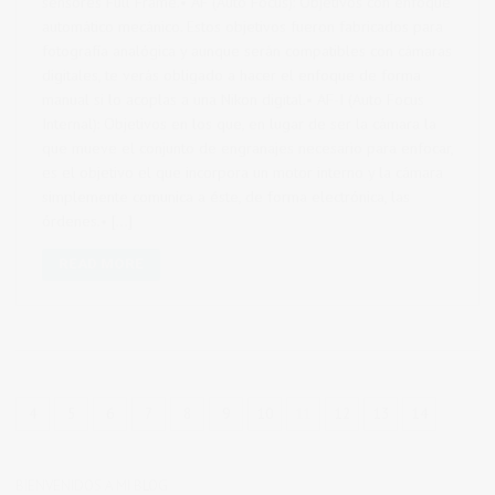
sensores Full Frame.• AF (Auto Focus): Objetivos con enfoque
automático mecánico. Estos objetivos fueron fabricados para
fotografía analógica y aunque serán compatibles con cámaras
digitales, te verás obligado a hacer el enfoque de forma
manual si lo acoplas a una Nikon digital.• AF-I (Auto Focus
Internal): Objetivos en los que, en lugar de ser la cámara la
que mueve el conjunto de engranajes necesario para enfocar,
es el objetivo el que incorpora un motor interno y la cámara
simplemente comunica a éste, de forma electrónica, las
órdenes.• […]
READ MORE
4
5
6
7
8
9
10
11
12
13
14
BIENVENIDOS A MI BLOG