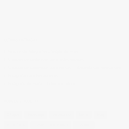
ÚLTIMAS ENTRADAS
Realizando fotografías lifestyle de vinos
Creación de contenidos para redes sociales
Creación de contenidos para marcas. Trabajando con NewGarden.
Fotografía para Restaurantes
Fotógrafo de moda – Colección Dilora
NUBE DE ETIQUETAS
14 ojos
backstage
baloncesto
berlin
blog
book fotos
comercio electrónico
concierto