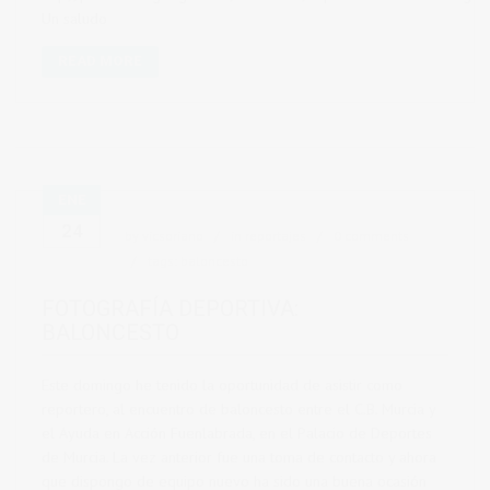
Un saludo
READ MORE
ENE
24
by
vicsoriano
in
reportajes
0 comments
tags:
baloncesto
FOTOGRAFÍA DEPORTIVA:
BALONCESTO
Este domingo he tenido la oportunidad de asistir como
reportero, al encuentro de baloncesto entre el C.B. Murcia y
el Ayuda en Acción Fuenlabrada, en el Palacio de Deportes
de Murcia. La vez anterior fue una toma de contacto y ahora
que dispongo de equipo nuevo ha sido una buena ocasión