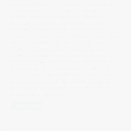
para probarlo y coger más experiencia. Principalmente la
dificultad radica en la falta de luminosidad dentro del
pabellón, y teniendo en cuenta que es un deporte y hay
movimiento, esto complica un poco el tema. Para poder
«congelar» el movimiento de los jugadores tienes que
trabajar con velocidades a partir de 1/400 s. Los parámetros
con los que he realizado las fotos son principalmente 1/320
y 1/400 s. con una apertura de f4.0 (es la mínima del
objetivo) y con un iso de 1600. Lo ideal para este tipo de
fotografías es utiliar objetivos con aperturas f2.8, pero sino
pues tienes que forzar al máximo la iso. He probado con iso
3200 y la cámara se ha portado bastante bien (una canon eos
50D) aunque es demasiado ruido. Normalmente te puedes
ubicar detrás de las canastas (en ambos lados) y si hay hueco
en la zona de comentaristas. El […]
READ MORE