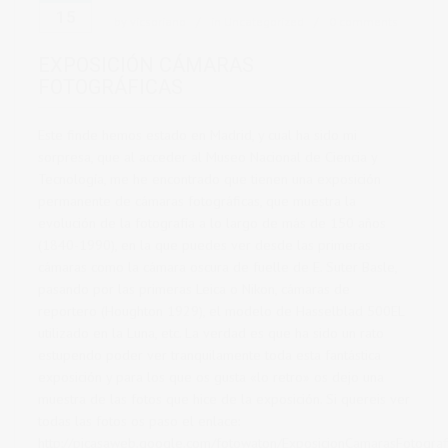
15
by
vicsoriano
in
Uncategorized
0 comments
EXPOSICIÓN CÁMARAS
FOTOGRÁFICAS
Este finde hemos estado en Madrid, y cual ha sido mi
sorpresa, que al acceder al Museo Nacional de Ciencia y
Tecnología, me he encontrado que tienen una exposición
permanente de cámaras fotográficas, que muestra la
evolución de la fotografía a lo largo de más de 150 años
(1840-1990), en la que puedes ver desde las primeras
cámaras como la cámara oscura de fuelle de E. Suter Basle,
pasando por las primeras Leica o Nikon, cámaras de
reportero (Houghton 1929), el modelo de Hasselblad 500EL
utilizado en la Luna, etc. La verdad es que ha sido un rato
estupendo poder ver tranquilamente toda esta fantástica
exposición y para los que os gusta «lo retro» os dejo una
muestra de las fotos que hice de la exposición. Si quereis ver
todas las fotos os paso el enlace:
http://picasaweb.google.com/fotowaton/ExposicionCamarasFotograf