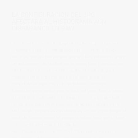
tutoriales
LA CONFIGURACIÓN DEL JPG
AFECTARÁ AL HISTOGRAMA AÚN
DISPARANDO EN RAW
En el blog de Vicente (Fotoaprendiz), hay un post que hace
referencia a que la configuración del jpg afecta al Raw, a
pesar de que muchos piensen que no. Hace referencia sobre
las indicaciones de Mellado en su nuevo libro Fotografía de
Alta Calidad de cómo se debe ajustar el contraste para
calibrarlo en nuestra cámara y así el histograma se
corrija.Esto es algo que ya lo he hablado con otros
fotógrafos pero parece que no está del todo claro, si afecta
o no. Yo personalmente si lo tengo corregido porque noto
los cambios tanto en el contraste como en la nitidez en mi
50D cuando disparo en raw. Bueno en vez de copiar/pegar el
texto de Vicente, mejor os pongo el enlace para que lo leais,
si os parece interesante. Un saludo.
http://fotoaprendiz.com/2010/03/18/la-configuracion-del-
jpg-afectara-al-histograma-aun-disparando-en-raw/