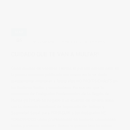
MAR
05
by
vicsoriano
in
noticias
0 comments
CUIDADO QUE TE VAN A MULTAR!
Como muchos de vosotros sabreis, el pasado sábado salió en
la prensa murciana publicada una noticia en la se decía
textualmente «Multarán a fotografos NO PROFESIONALES en
los bautizos, bodas y comuniones». Parece ser que la
Asociación de Fotógrafos Profesionales de la Región de
Murcia (AFPMUR) ha llegado a un acuerdo de colaboración
con la dirección territorial de Inspección de Trabajo y
Seguridad Social para PERSEGUIR a los fotógrafos NO
ACREDITADOS como profesionales en bautizos, comuniones,
bodas y eventos similares. Bueno si quereis leer la noticia