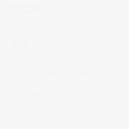
READ MORE
MAR
18
by
vicsoriano
in
noticias
3 comments
tags:
fotogenio
FOTOGENIO2010: CALENTANDO
MOTORES
La que posiblemente sea la mayor feria/evento de
fotografía en España, y que habitualmente se celebra en la
magnífica ciudad de Mazarrón (Murcia) ya ha empezado a
calentar motores, sobre todo para acallar ciertos rumores de
que este año no se iba a celebrar.De momento, la
organización del evento, ha publicado a través de su página