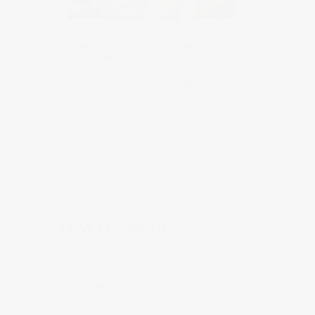
SESIÓN FOTOGRÁFICA PARA
MARCA PERSONAL – LAURA
AVELLANEDA
Sesión fotográfica para marca
personal - Laura Avellaneda
Read
more
in
mistrabajos
0 comments
0
LEAVE A COMMENT!
Tu dirección de correo electrónico no será publicada.
Los campos 