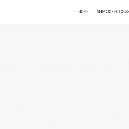
HOME
SERVICIOS FOTOGR
es
TARÁ AL HISTOGRAMA AÚN DISPARANDO EN
hace referencia a que la configuración del jpg afecta al Raw, a pesar de qu
caciones de Mellado en su nuevo libro Fotografía de Alta Calidad de cómo
ra y así el histograma se corrija.
pero parece que no está del todo claro, si afecta o no. Yo personalmente 
ntraste como en la nitidez en mi 50D cuando disparo en raw.