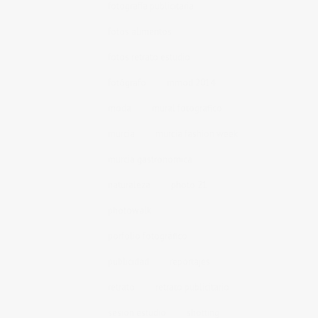
fotografía publicitaria
fotos alimentos
fotos retrato estudio
fotógrafo
mmod 2014
moda
mural fotografico
murcia
murcia fashion week
murcia gastronomica
naturaleza
photo 21
photowalk
porfolio fotográfico
publicidad
reportajes
retrato
retrato publicitario
sesion estudio
shotting