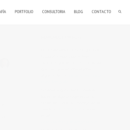
AFÍA
PORTFOLIO
CONSULTORIA
BLOG
CONTACTO
BIENVENIDOS A MI BLOG
Hola, bienvenido a mi blog sobre
fotografía. Aqui podrás leer
artículos que escribo sobre temas
que me parecen interesantes y
algunos de los
trabajos que realizo
como fotógrafo
.
Si tienes alguna duda o quieres
hacerme alguna sugerencia, no
e
dudes en contactar conmigo en el
 se
Telefono:
673 956 656
o en el
email:
si lo
vicsorianofotografia@gmail.com