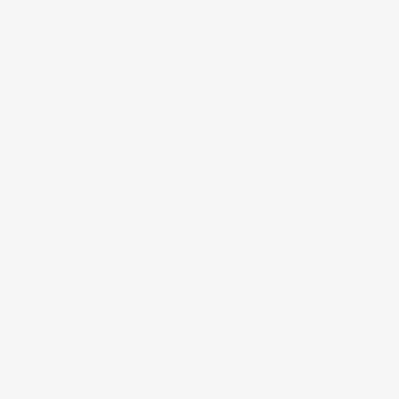
or para la próxima vez que comente.
 procesan los datos de tus comentarios.