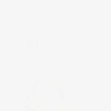
Bueno en vez de copiar/pegar el texto de Vicente, mejor
http://fotoaprendiz.com/2010/03/18/la-configuracion-d
Share this:
ABOUT THE AUTHOR:
VICSORIANO
Fotógrafo publicitario y de producto ubicado
EXPO
FOTO
in
Unc