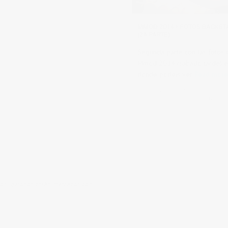
MMOD 2014 + FOTOS BACKST
(2A PARTE)
Segunda parte con las fotos 
Mmod 2014 (sábado tarde) 
donde podeis ver
Read more
in
makinof y behind scenes
,
mistrabajos
0 comments
obligatorios están marcados con
*