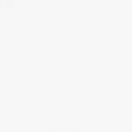
de vinos
Creación de contenidos para
AGE
redes sociales
Creación de contenidos para
del
marcas. Trabajando con
en
NewGarden.
Fotografía para Restaurantes
Fotógrafo de moda – Colección
3
Dilora
NUBE DE ETIQUETAS
14 ojos
backstage
baloncesto
berlin
blog
book fotos
comercio electrónico