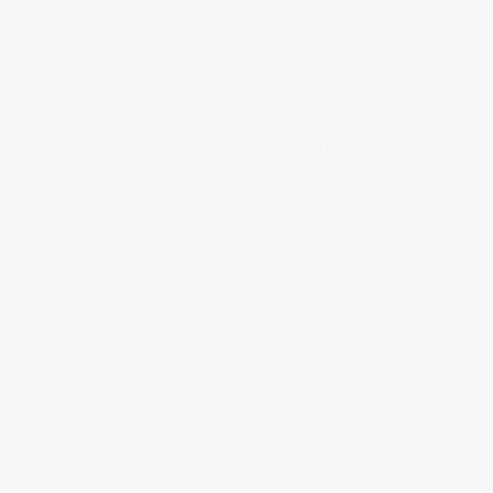
concierto
consejos fotografia
entrevistas
exposicion
fithome
fotogenio
fotografia
fotografia de moda
fotografia gastronomica
fotografia lifestyle
fotografia publicitaria murcia
fotografia restaurantes
fotografo arquitectura
fotografo industrial
fotografo producto murcia
fotografía industrial