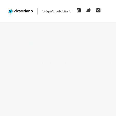
fotógrafo publicitario
Previous Post
Next Post
MAR
18
in
tutoriales
0 comments
tags:
tutorial
LA CONFIGURACIÓN DEL JPG AFEC
RAW
En el blog de Vicente (
Fotoaprendiz
), hay un post que 
muchos piensen que no. Hace referencia sobre las indi
debe ajustar el contraste para calibrarlo en nuestra cáma
Esto es algo que ya lo he hablado con otros fotógrafos 
tengo corregido porque noto los cambios tanto en el co