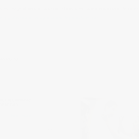
 os pongo el enlace para que lo leais, si os parece interesante. Un saludo
el-jpg-afectara-al-histograma-aun-disparando-en-raw/
 en Murcia
SICIÓN CÁMARAS
GRÁFICAS
Read more
ategorized
0 comments
0