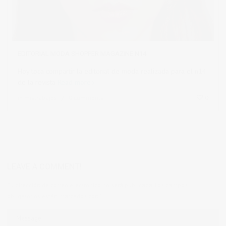
EDITORIAL MODA SHOPPER MAGAZINE N14
Hoy toca compartir la editorial de moda realizada para el n14
de la revista
Read more
in
mistrabajos
0 comments
0
LEAVE A COMMENT!
Tu dirección de correo electrónico no será publicada.
Los campos
obligatorios están marcados con
*