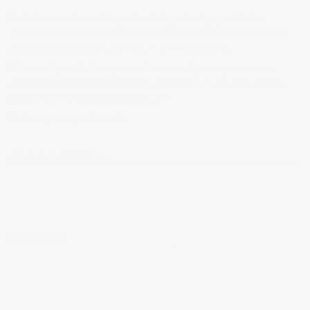
Hola, bienvenido a mi blog sobre fotografía. Aqui podrás leer
artículos que escribo sobre temas que me parecen interesantes y
algunos de los
trabajos que realizo como fotógrafo
.
Si tienes alguna duda o quieres hacerme alguna sugerencia, no
dudes en contactar conmigo en el Telefono:
673 956 656
o en el
email:
vicsorianofotografia@gmail.com
Muchas gracias por tu visita.
SÍGUEME EN INSTAGRAM
MI FACEBOOK