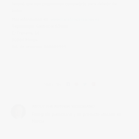
fascinó que nos propusimos compartirlo para deleite de
todos.
Más información en
www.transfoodsessions.es
Tiquismiquis Gastrobar&Sushi
C/ Frenería, 10
30004 Murcia
Tel. de reservas: 868684444
Share this:
ABOUT THE AUTHOR:
VICSORIANO
Fotógrafo publicitario y de producto ubicado en
Murcia