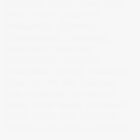
consejos fotografia
entrevistas
exposicion
fithome
fotogenio
fotografia
fotografia de moda
fotografia gastronomica
fotografia lifestyle
fotografia publicitaria murcia
fotografia restaurantes
fotografo arquitectura
fotografo industrial
fotografo producto murcia
fotografía industrial
fotografía publicitaria
fotos alimentos
fotos retrato estudio
fotógrafo
mmod 2014
moda
mural fotografico
murcia
murcia fashion week
murcia gastronomica
naturaleza
photo 21
photowalk
porfolio fotográfico
publicidad
reportajes
retrato
retrato publicitario
sesion estudio
shotting
street photo
taller fotografia