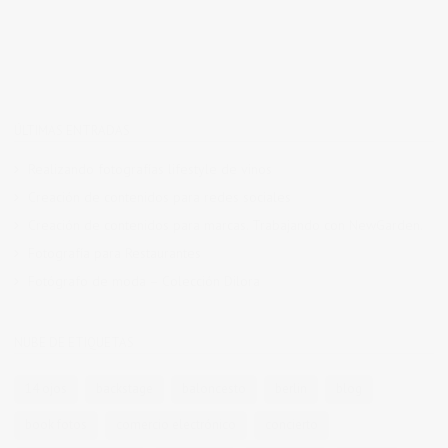
ÚLTIMAS ENTRADAS
Realizando fotografías lifestyle de vinos
Creación de contenidos para redes sociales
Creación de contenidos para marcas. Trabajando con NewGarden.
Fotografía para Restaurantes
Fotógrafo de moda – Colección Dilora
NUBE DE ETIQUETAS
14 ojos
backstage
baloncesto
berlin
blog
book fotos
comercio electrónico
concierto