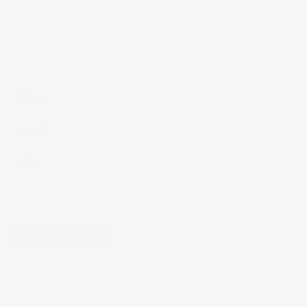
Guarda mi nombre, correo electrónico y web en este navegador para la
próxima vez que comente.
Este sitio usa Akismet para reducir el spam.
Aprende cómo se
procesan los datos de tus comentarios.
BIENVENIDOS A MI BLOG