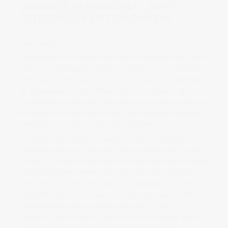
VAMOS DE EXPOSICIÓN ! – EXPO
FOTOGRÁFICA EN TIQUISMIQUIS
Hola Gente,
Sinceramente no lo puedo decir de otra manera: estoy super-
feliz, para un fotógrafo exponer su trabajo es lo más. Hace
unos días cuando Rocio (
@RozzioGarcia
) que es la gerente
de Tiquismiquis y Pablo Melian (
@pjmelian
) que es el
socialmedia strategist de Tiquismiquis, me propusieron hacer
una expo en el local con las fotos del trabajo que habíamos
realizado … me pareció una idea estupenda!
Os cuento. Hace un par de meses les hice un reportaje de
fotografías del local y de platos para la página web y redes
sociales. La verdad es que hubo muy buen rollo con la gente,
y posteriormente hablamos de hacer algo más, un trabajo
diferente y muy en la filosofía del restaurante: una sesión
fotográfica de todo el equipo, desde la persona que lleva la
administración, hasta el gerente del grupo … total 27
personas. Pero el reto era hacerlo en el restaurante, con un