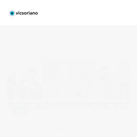
Previous Post
Next Post
MAY
17
in
articulos de opinion
0 comments
tags:
exposición fotografia
,
retrato