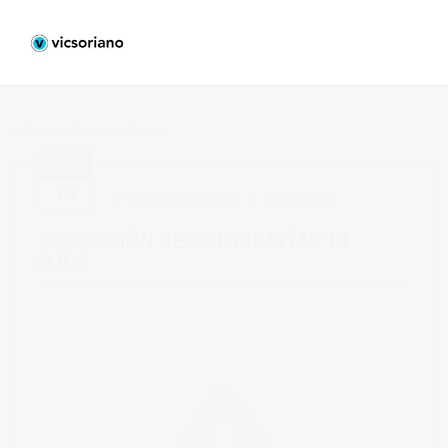
Previous Post
Next Post
OCT
15
in
Formación y eventos
0 comments
EXPOSICIÓN DE FOTOGRAFÍAS 14
OJOS