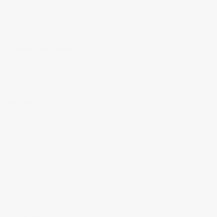
email:
vicsorianofotografia@gmail.com
Muchas gracias por tu visita.
SÍGUEME EN INSTAGRAM
MI FACEBOOK