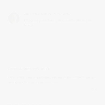
ABOUT THE AUTHOR:
VICSORIANO
Fotógrafo publicitario y de producto ubicado en
Murcia
FOTOGRAFIANDO POR…ALTEA
Otra sección que empezamos, aunque de momento tengo que
averiguar cómo se crean
Read more
in
reportajes
0 comments
0