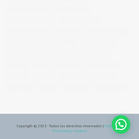
fotografo arquitectura
fotografo industrial
fotografo producto murcia
fotografía industrial
fotografía publicitaria
fotos alimentos
fotos retrato estudio
fotógrafo
mmod 2014
moda
mural fotografico
murcia
murcia fashion week
murcia gastronomica
naturaleza
photo 21
photowalk
porfolio fotográfico
publicidad
reportajes
retrato
retrato publicitario
sesion estudio
shotting
street photo
taller fotografia
Copyrigth © 2023 - Todos los derechos reservados |
Política de
Privacidad y Cookies