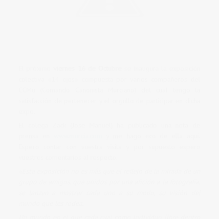
El próximo
viernes 16 de Octubre
se inaugura la exposición
colectiva «14 ojos» compuesta por varios compañeros del
CCMu (Comando Canonista Murciano) del cual tengo la
satisfacción de pertenecer y el orgullo de participar en dicha
expo.
El colega Zack (Jose Manuel) ha publicado una nota de
prensa en
www.murcia.com
y me hago eco de ella aquí.
Espero contar con vuestra visita y por supuesto espero
vuestros comentarios al respecto.
«Esta exposición no es más que el reflejo de la mirada de un
grupo de amigos, que unidos por una afición a la fotografía,
se lanzan a mostrar cada uno a su modo, su visión del
mundo que les rodea.
Un mundo en el que cada cual como individuo libre dentro