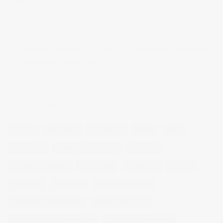
ÚLTIMAS ENTRADAS
Realizando fotografías lifestyle de vinos
Creación de contenidos para redes sociales
Creación de contenidos para marcas. Trabajando con NewGarden.
Fotografía para Restaurantes
Fotógrafo de moda – Colección Dilora
NUBE DE ETIQUETAS
14 ojos
backstage
baloncesto
berlin
blog
book fotos
comercio electrónico
concierto
consejos fotografia
entrevistas
exposicion
fithome
fotogenio
fotografia
fotografia de moda
fotografia gastronomica
fotografia lifestyle
fotografia publicitaria murcia
fotografia restaurantes