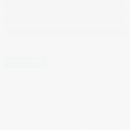
Guarda mi nombre, correo electrónico y web en este navegador para la
próxima vez que comente.
Este sitio usa Akismet para reducir el spam.
Aprende cómo se
procesan los datos de tus comentarios.
BIENVENIDOS A MI BLOG
Hola, bienvenido a mi blog sobre fotografía. Aqui podrás leer
artículos que escribo sobre temas que me parecen interesantes y
algunos de los
trabajos que realizo como fotógrafo
.
Si tienes alguna duda o quieres hacerme alguna sugerencia, no
dudes en contactar conmigo en el Telefono:
673 956 656
o en el