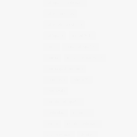
fotografía publicitaria
fotos alimentos
fotos retrato estudio
fotógrafo
mmod 2014
moda
mural fotografico
murcia
murcia fashion week
murcia gastronomica
naturaleza
photo 21
photowalk
porfolio fotográfico
publicidad
reportajes
retrato
retrato publicitario
sesion estudio
shotting