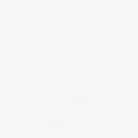
de vinos
Creación de contenidos para
redes sociales
Creación de contenidos para
marcas. Trabajando con
NewGarden.
Fotografía para Restaurantes
Fotógrafo de moda – Colección
Dilora
NUBE DE ETIQUETAS
14 ojos
backstage
baloncesto
berlin
blog
book fotos
comercio electrónico