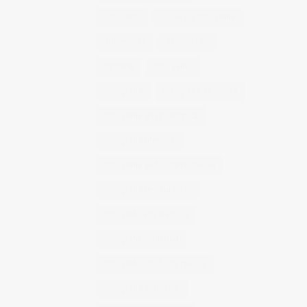
concierto
consejos fotografia
entrevistas
exposicion
fithome
fotogenio
fotografia
fotografia de moda
fotografia gastronomica
fotografia lifestyle
fotografia publicitaria murcia
fotografia restaurantes
fotografo arquitectura
fotografo industrial
fotografo producto murcia
fotografía industrial