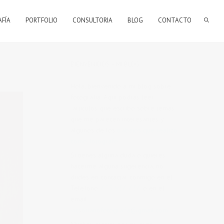
AFÍA
PORTFOLIO
CONSULTORIA
BLOG
CONTACTO
BIENVENIDOS A MI BLOG
Hola, bienvenido a mi blog sobre
fotografía. Aqui podrás leer
artículos que escribo sobre temas
que me parecen interesantes y
algunos de los
trabajos que realizo
como fotógrafo
.
Si tienes alguna duda o quieres
hacerme alguna sugerencia, no
dudes en contactar conmigo en el
Telefono:
673 956 656
o en el
email:
vicsorianofotografia@gmail.com