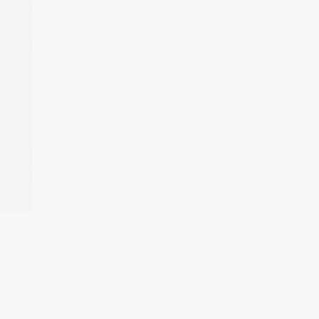
Muchas gracias por tu visita.
SÍGUEME EN INSTAGRAM
MI FACEBOOK
ÚLTIMAS ENTRADAS
Realizando fotografías lifestyle