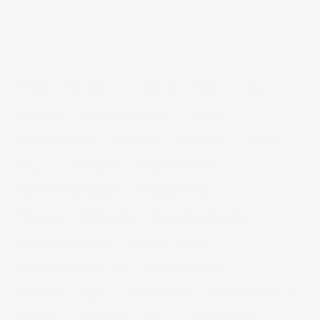
Fotógrafo de moda – Colección Dilora
NUBE DE ETIQUETAS
14 ojos
backstage
baloncesto
berlin
blog
book fotos
comercio electrónico
concierto
consejos fotografia
entrevistas
exposicion
fithome
fotogenio
fotografia
fotografia de moda
fotografia gastronomica
fotografia lifestyle
fotografia publicitaria murcia
fotografia restaurantes
fotografo arquitectura
fotografo industrial
fotografo producto murcia
fotografía industrial
fotografía publicitaria
fotos alimentos
fotos retrato estudio
fotógrafo
mmod 2014
moda
mural fotografico