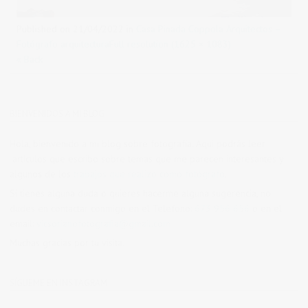
Published on
21/04/2022
in
Casa Pinada Coppola Arquitectos –
Fotógrafo arquitectura
Full resolution (1625 × 1083)
« Back
BIENVENIDOS A MI BLOG
Hola, bienvenido a mi blog sobre fotografía. Aqui podrás leer
artículos que escribo sobre temas que me parecen interesantes y
algunos de los
trabajos que realizo como fotógrafo
.
Si tienes alguna duda o quieres hacerme alguna sugerencia, no
dudes en contactar conmigo en el Telefono:
673 956 656
o en el
email:
vicsorianofotografia@gmail.com
Muchas gracias por tu visita.
SÍGUEME EN INSTAGRAM