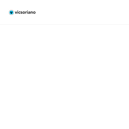
Casa Pinada Coppola Arquitectos – Fotógrafo
arquitectura
Reportaje fotográfico de Casa Pinada diseñada
por el estudio de arquitectura Coppola
Arquitectos