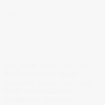
ÚLTIMAS ENTRADAS
Realizando fotografías lifestyle de vinos
Creación de contenidos para redes sociales
Creación de contenidos para marcas. Trabajando con NewGarden.
Fotografía para Restaurantes
Fotógrafo de moda – Colección Dilora
NUBE DE ETIQUETAS
14 ojos
backstage
baloncesto
berlin
blog
book fotos
comercio electrónico
concierto
consejos fotografia
entrevistas
exposicion
fithome
fotogenio
fotografia
fotografia de moda
fotografia gastronomica
fotografia lifestyle