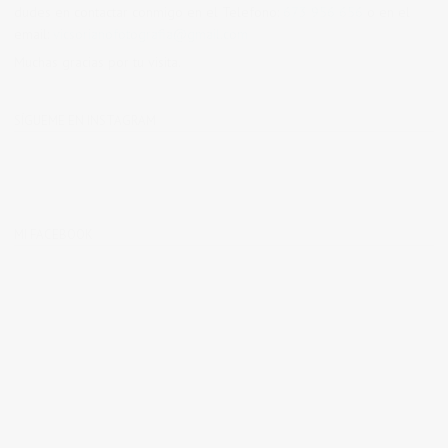
dudes en contactar conmigo en el Telefono:
673 956 656
o en el
email:
vicsorianofotografia@gmail.com
Muchas gracias por tu visita.
SÍGUEME EN INSTAGRAM
MI FACEBOOK