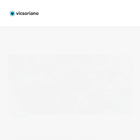
Previous Post
Next Post
FEB
22
in
mistrabajos
,
reportajes
0 comments
MOTOS ELÉCTRICAS PROVUM –