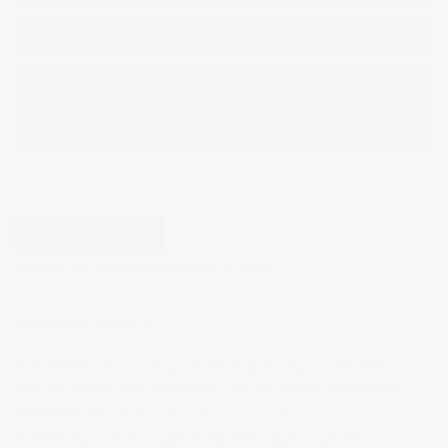
Guarda mi nombre, correo electrónico y web en este navegador para la
próxima vez que comente.
Este sitio usa Akismet para reducir el spam.
Aprende cómo se
procesan los datos de tus comentarios.
BIENVENIDOS A MI BLOG
Hola, bienvenido a mi blog sobre fotografía. Aqui podrás leer
artículos que escribo sobre temas que me parecen interesantes y
algunos de los
trabajos que realizo como fotógrafo
.
Si tienes alguna duda o quieres hacerme alguna sugerencia, no