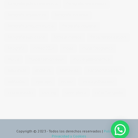
fotografia publicitaria murcia
fotografia restaurantes
fotografo arquitectura
fotografo industrial
fotografo producto murcia
fotografía industrial
fotografía publicitaria
fotos alimentos
fotos retrato estudio
fotógrafo
mmod 2014
moda
mural fotografico
murcia
murcia fashion week
murcia gastronomica
naturaleza
photo 21
photowalk
porfolio fotográfico
publicidad
reportajes
retrato
retrato publicitario
sesion estudio
shotting
street photo
taller fotografia
Copyrigth © 2023 - Todos los derechos reservados |
Política de
Privacidad y Cookies