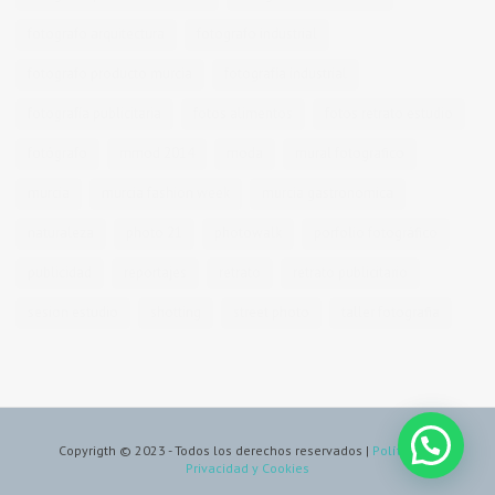
fotografo arquitectura
fotografo industrial
fotografo producto murcia
fotografía industrial
fotografía publicitaria
fotos alimentos
fotos retrato estudio
fotógrafo
mmod 2014
moda
mural fotografico
murcia
murcia fashion week
murcia gastronomica
naturaleza
photo 21
photowalk
porfolio fotográfico
publicidad
reportajes
retrato
retrato publicitario
sesion estudio
shotting
street photo
taller fotografia
Copyrigth © 2023 - Todos los derechos reservados |
Política de
Privacidad y Cookies