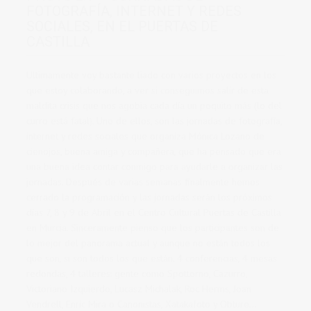
FOTOGRAFÍA, INTERNET Y REDES
SOCIALES, EN EL PUERTAS DE
CASTILLA
Ultimamente voy bastante liado con varios proyectos en los
que estoy colaborando, a ver si conseguimos salir de esta
maldita crisis que nos agobia cada día un poquito más (lo del
curro está fatal). Uno de ellos, son las jornadas de fotografía,
internet y redes sociales que organiza Mónica Lozano de
cienojos, buena amiga y compañera, que ha pensado que era
una buena idea contar conmigo para ayudarle a organizar las
jornadas. Después de varias semanas finalmente hemos
cerrado la programación y las jornadas serán los próximos
días 7, 8 y 9 de Abril en el Centro Cultural Puertas de Castilla
en Murcia. Sinceramente pienso que los participantes son de
lo mejor del panorama actual y aunque no están todos los
que son, si son todos los que están. 4 conferencias, 4 mesas
redondas, 4 talleres: gente como Spottorno, Cazurro,
Victoriano Izquierdo, Lucasz Michalak, Roc Herms, Joan
Vendrell, Enric Mira o Canonistas, Xatakafoto y Obture…