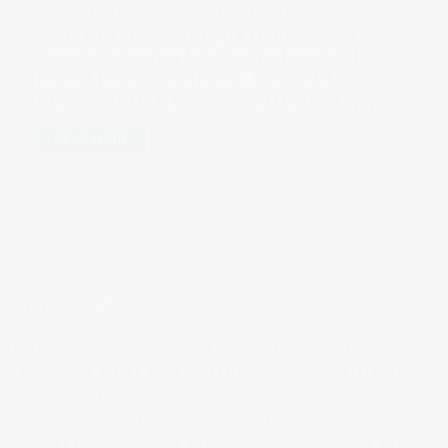
Además contaremos con Joan Fontcuberta que además de
participar, paralelamente inaugurará su exposición de
fotografía. Os aviso que los talleres son limitados a 15
personas, por lo que si os interesa alguno de los 4 que
organizamos no os lo penseis mucho, el que avisa… […]
READ MORE
BIENVENIDOS A MI BLOG
Hola, bienvenido a mi blog sobre fotografía. Aqui podrás leer
artículos que escribo sobre temas que me parecen interesantes y
algunos de los
trabajos que realizo como fotógrafo
.
Si tienes alguna duda o quieres hacerme alguna sugerencia, no
dudes en contactar conmigo en el Telefono:
673 956 656
o en el