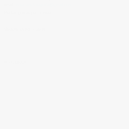
email:
vicsorianofotografia@gmail.com
Muchas gracias por tu visita.
SÍGUEME EN INSTAGRAM
MI FACEBOOK