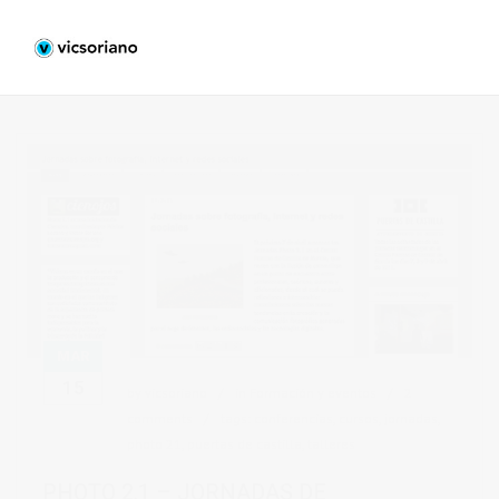
MAR
15
by
vicsoriano
in
Formación y eventos
2
comments
tags:
conferencias
,
cursos
,
jornadas
,
photo 21
,
puertas de castilla
,
talleres
PHOTO 2.1 – JORNADAS DE