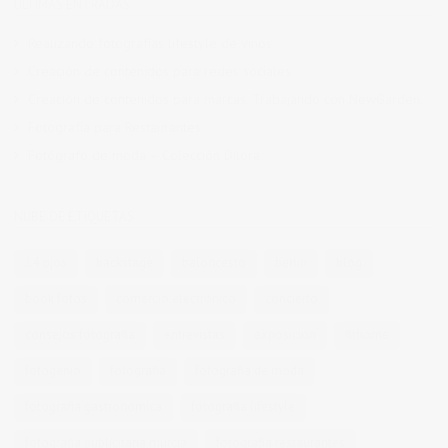
ÚLTIMAS ENTRADAS
Realizando fotografías lifestyle de vinos
Creación de contenidos para redes sociales
Creación de contenidos para marcas. Trabajando con NewGarden.
Fotografía para Restaurantes
Fotógrafo de moda – Colección Dilora
NUBE DE ETIQUETAS
14 ojos
backstage
baloncesto
berlin
blog
book fotos
comercio electrónico
concierto
consejos fotografia
entrevistas
exposicion
fithome
fotogenio
fotografia
fotografia de moda
fotografia gastronomica
fotografia lifestyle
fotografia publicitaria murcia
fotografia restaurantes