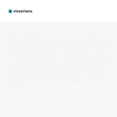
MAR
25
by
vicsoriano
in
articulos de opinion
,
socialmedia
0 comments
tags:
avatar
,
books profesionales
,
fotografia 2.0
,
fotografia y redes sociales
LA IMPORTANCIA DE UNA BUENA