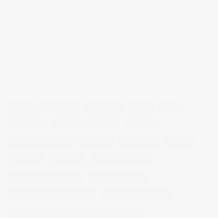
Creación de contenidos para redes sociales
Creación de contenidos para marcas. Trabajando con NewGarden.
Fotografía para Restaurantes
Fotógrafo de moda – Colección Dilora
NUBE DE ETIQUETAS
14 ojos
backstage
baloncesto
berlin
blog
book fotos
comercio electrónico
concierto
consejos fotografia
entrevistas
exposicion
fithome
fotogenio
fotografia
fotografia de moda
fotografia gastronomica
fotografia lifestyle
fotografia publicitaria murcia
fotografia restaurantes
fotografo arquitectura
fotografo industrial