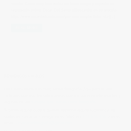
vender. Como muy bien indica mi buen amigo y experto en
reputación online Oscar Del Santo (@oscards) en su artículo
http://www.oscardelsanto.com/por-una-simple-foto/ «la […]
READ MORE
BIENVENIDOS A MI BLOG
Hola, bienvenido a mi blog sobre fotografía. Aqui podrás leer
artículos que escribo sobre temas que me parecen interesantes y
algunos de los
trabajos que realizo como fotógrafo
.
Si tienes alguna duda o quieres hacerme alguna sugerencia, no
dudes en contactar conmigo en el Telefono:
673 956 656
o en el
email:
vicsorianofotografia@gmail.com