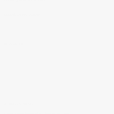
Muchas gracias por tu visita.
SÍGUEME EN INSTAGRAM
MI FACEBOOK
ÚLTIMAS ENTRADAS
Realizando fotografías lifestyle de vinos