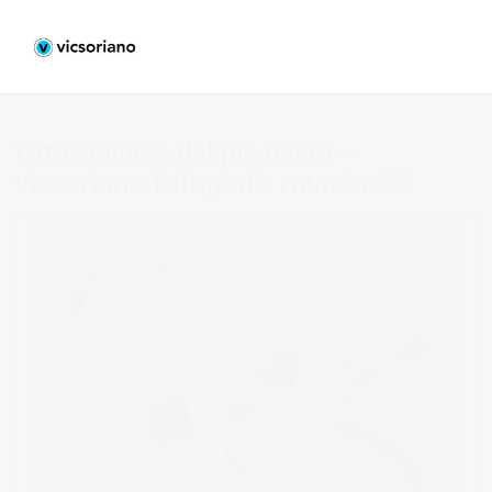
fotos clinica del pie rivera –
vicsoriano fotografo murcia-58