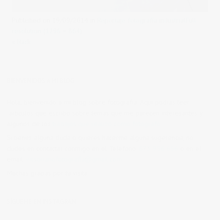
Published on
19/09/2014
in
Reportaje fotografía industrial
Full
resolution (1296 × 864)
« Back
BIENVENIDOS A MI BLOG
Hola, bienvenido a mi blog sobre fotografía. Aqui podrás leer
artículos que escribo sobre temas que me parecen interesantes y
algunos de los
trabajos que realizo como fotógrafo
.
Si tienes alguna duda o quieres hacerme alguna sugerencia, no
dudes en contactar conmigo en el Telefono:
673 956 656
o en el
email:
vicsorianofotografia@gmail.com
Muchas gracias por tu visita.
SÍGUEME EN INSTAGRAM