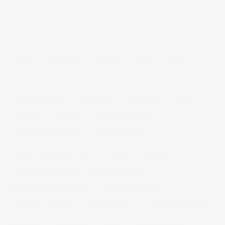
Fotógrafo de moda – Colección Dilora
NUBE DE ETIQUETAS
14 ojos
backstage
baloncesto
berlin
blog
book fotos
comercio electrónico
concierto
consejos fotografia
entrevistas
exposicion
fithome
fotogenio
fotografia
fotografia de moda
fotografia gastronomica
fotografia lifestyle
fotografia publicitaria murcia
fotografia restaurantes
fotografo arquitectura
fotografo industrial
fotografo producto murcia
fotografía industrial
fotografía publicitaria
fotos alimentos
fotos retrato estudio
fotógrafo
mmod 2014
moda
mural fotografico