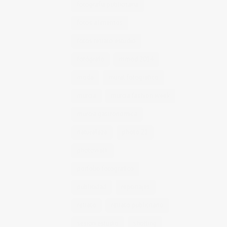
fotografía publicitaria
fotos alimentos
fotos retrato estudio
fotógrafo
mmod 2014
moda
mural fotografico
murcia
murcia fashion week
murcia gastronomica
naturaleza
photo 21
photowalk
porfolio fotográfico
publicidad
reportajes
retrato
retrato publicitario
sesion estudio
shotting