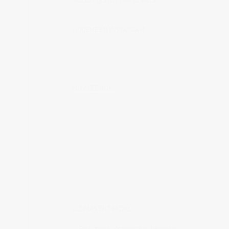
Muchas gracias por tu visita.
SÍGUEME EN INSTAGRAM
MI FACEBOOK
ÚLTIMAS ENTRADAS
Realizando fotografías lifestyle