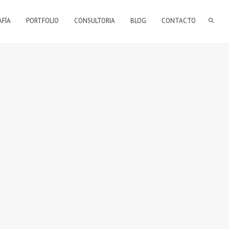
AFÍA
PORTFOLIO
CONSULTORIA
BLOG
CONTACTO
BIENVENIDOS A MI BLOG
Hola, bienvenido a mi blog sobre
fotografía. Aqui podrás leer
artículos que escribo sobre temas
que me parecen interesantes y
algunos de los
trabajos que realizo
como fotógrafo
.
Si tienes alguna duda o quieres
hacerme alguna sugerencia, no
dudes en contactar conmigo en el
Telefono:
673 956 656
o en el
email:
vicsorianofotografia@gmail.com