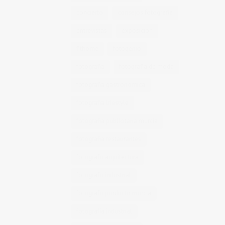
concierto
consejos fotografia
entrevistas
exposicion
fithome
fotogenio
fotografia
fotografia de moda
fotografia gastronomica
fotografia lifestyle
fotografia publicitaria murcia
fotografia restaurantes
fotografo arquitectura
fotografo industrial
fotografo producto murcia
fotografía industrial