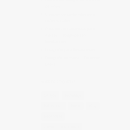
de vinos
Creación de contenidos para
redes sociales
Creación de contenidos para
marcas. Trabajando con
NewGarden.
Fotografía para Restaurantes
Fotógrafo de moda – Colección
Dilora
NUBE DE ETIQUETAS
14 ojos
backstage
baloncesto
berlin
blog
book fotos
comercio electrónico