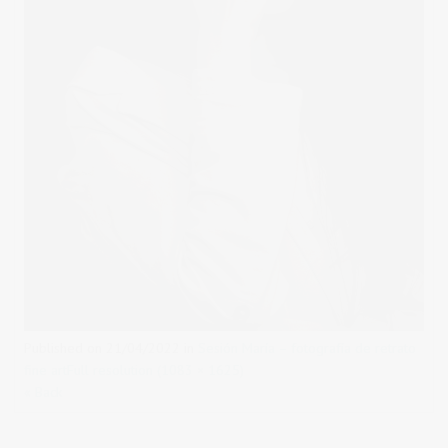
Published on
21/04/2022
in
Sesión María – fotografía de retrato
fine art
Full resolution (1083 × 1625)
« Back