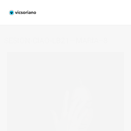
SESION-CIAO-LB21—MARIA–8