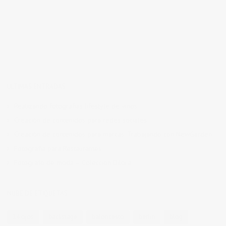
ÚLTIMAS ENTRADAS
Realizando fotografías lifestyle de vinos
Creación de contenidos para redes sociales
Creación de contenidos para marcas. Trabajando con NewGarden.
Fotografía para Restaurantes
Fotógrafo de moda – Colección Dilora
NUBE DE ETIQUETAS
14 ojos
backstage
baloncesto
berlin
blog