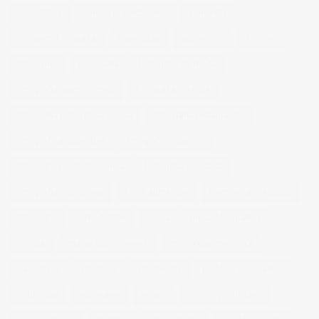
book fotos
comercio electrónico
concierto
consejos fotografia
entrevistas
exposicion
fithome
fotogenio
fotografia
fotografia de moda
fotografia gastronomica
fotografia lifestyle
fotografia publicitaria murcia
fotografia restaurantes
fotografo arquitectura
fotografo industrial
fotografo producto murcia
fotografía industrial
fotografía publicitaria
fotos alimentos
fotos retrato estudio
fotógrafo
mmod 2014
moda
mural fotografico
murcia
murcia fashion week
murcia gastronomica
naturaleza
photo 21
photowalk
porfolio fotográfico
publicidad
reportajes
retrato
retrato publicitario