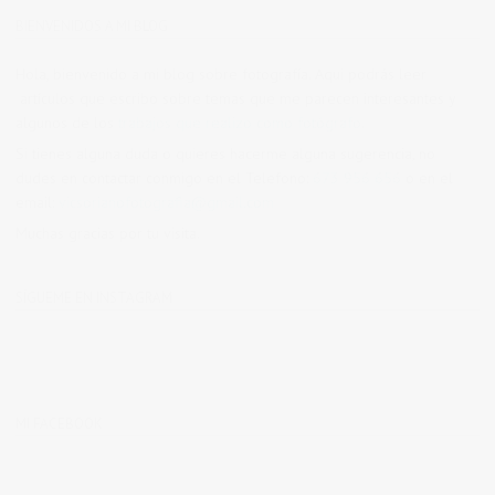
BIENVENIDOS A MI BLOG
Hola, bienvenido a mi blog sobre fotografía. Aqui podrás leer
artículos que escribo sobre temas que me parecen interesantes y
algunos de los
trabajos que realizo como fotógrafo
.
Si tienes alguna duda o quieres hacerme alguna sugerencia, no
dudes en contactar conmigo en el Telefono:
673 956 656
o en el
email:
vicsorianofotografia@gmail.com
Muchas gracias por tu visita.
SÍGUEME EN INSTAGRAM
MI FACEBOOK