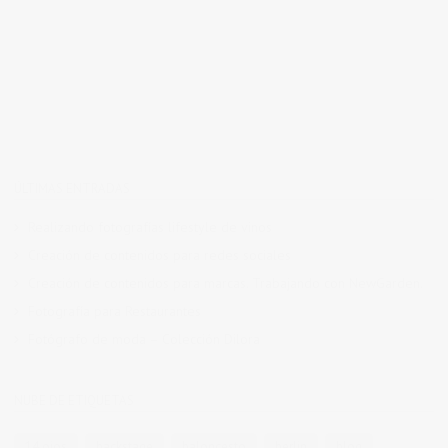
ÚLTIMAS ENTRADAS
Realizando fotografías lifestyle de vinos
Creación de contenidos para redes sociales
Creación de contenidos para marcas. Trabajando con NewGarden.
Fotografía para Restaurantes
Fotógrafo de moda – Colección Dilora
NUBE DE ETIQUETAS
14 ojos
backstage
baloncesto
berlin
blog