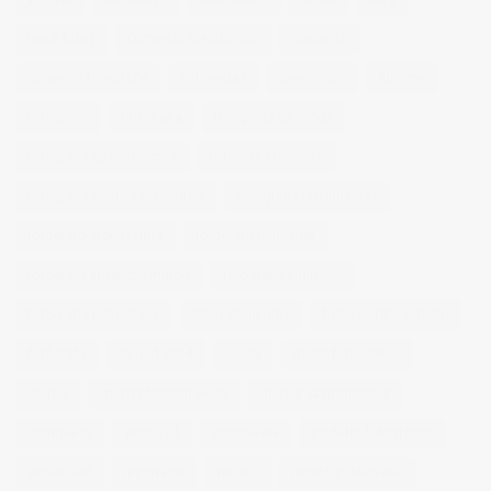
book fotos
comercio electrónico
concierto
consejos fotografia
entrevistas
exposicion
fithome
fotogenio
fotografia
fotografia de moda
fotografia gastronomica
fotografia lifestyle
fotografia publicitaria murcia
fotografia restaurantes
fotografo arquitectura
fotografo industrial
fotografo producto murcia
fotografía industrial
fotografía publicitaria
fotos alimentos
fotos retrato estudio
fotógrafo
mmod 2014
moda
mural fotografico
murcia
murcia fashion week
murcia gastronomica
naturaleza
photo 21
photowalk
porfolio fotográfico
publicidad
reportajes
retrato
retrato publicitario