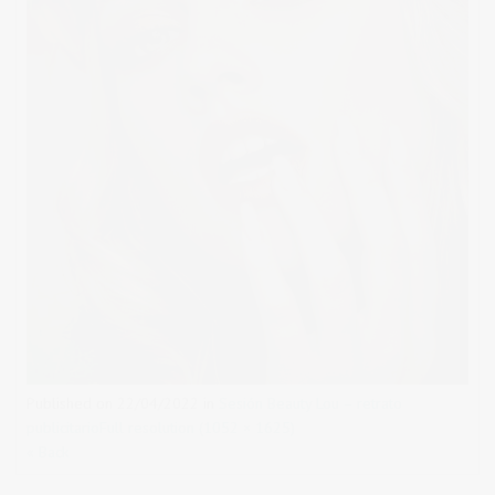
Published on
22/04/2022
in
Sesión Beauty Lou – retrato
publicitario
Full resolution (1052 × 1625)
« Back