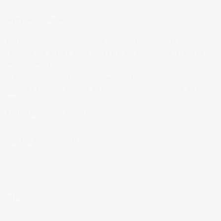
BIENVENIDOS A MI BLOG
Hola, bienvenido a mi blog sobre fotografía. Aqui podrás leer
artículos que escribo sobre temas que me parecen interesantes y
algunos de los
trabajos que realizo como fotógrafo
.
Si tienes alguna duda o quieres hacerme alguna sugerencia, no
dudes en contactar conmigo en el Telefono:
673 956 656
o en el
email:
vicsorianofotografia@gmail.com
Muchas gracias por tu visita.
SÍGUEME EN INSTAGRAM
MI FACEBOOK