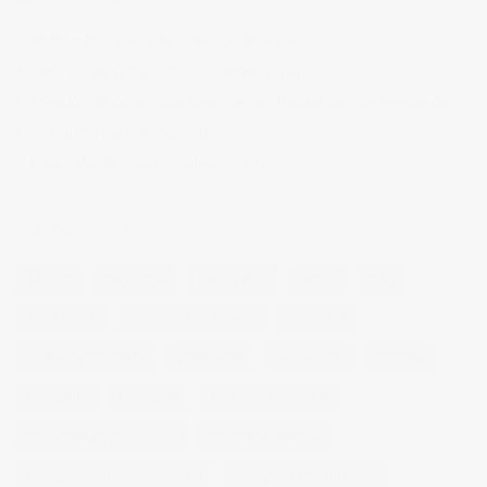
Realizando fotografías lifestyle de vinos
Creación de contenidos para redes sociales
Creación de contenidos para marcas. Trabajando con NewGarden.
Fotografía para Restaurantes
Fotógrafo de moda – Colección Dilora
NUBE DE ETIQUETAS
14 ojos
backstage
baloncesto
berlin
blog
book fotos
comercio electrónico
concierto
consejos fotografia
entrevistas
exposicion
fithome
fotogenio
fotografia
fotografia de moda
fotografia gastronomica
fotografia lifestyle
fotografia publicitaria murcia
fotografia restaurantes