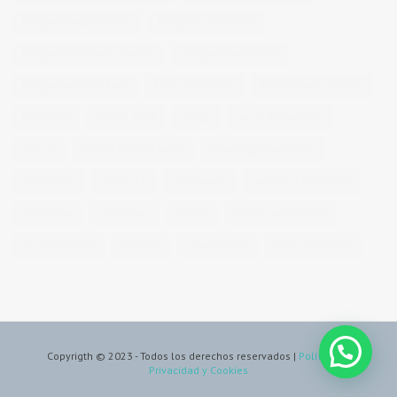
fotografo arquitectura
fotografo industrial
fotografo producto murcia
fotografía industrial
fotografía publicitaria
fotos alimentos
fotos retrato estudio
fotógrafo
mmod 2014
moda
mural fotografico
murcia
murcia fashion week
murcia gastronomica
naturaleza
photo 21
photowalk
porfolio fotográfico
publicidad
reportajes
retrato
retrato publicitario
sesion estudio
shotting
street photo
taller fotografia
Copyrigth © 2023 - Todos los derechos reservados |
Política de
Privacidad y Cookies