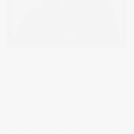
Published on
13/02/2024
in
Retratos equipo Bodegas
Casarojo
Full resolution (1350 × 1350)
« Back
BIENVENIDOS A MI BLOG
Hola, bienvenido a mi blog sobre fotografía. Aqui podrás leer
artículos que escribo sobre temas que me parecen interesantes y
algunos de los
trabajos que realizo como fotógrafo
.
Si tienes alguna duda o quieres hacerme alguna sugerencia, no
dudes en contactar conmigo en el Telefono:
673 956 656
o en el