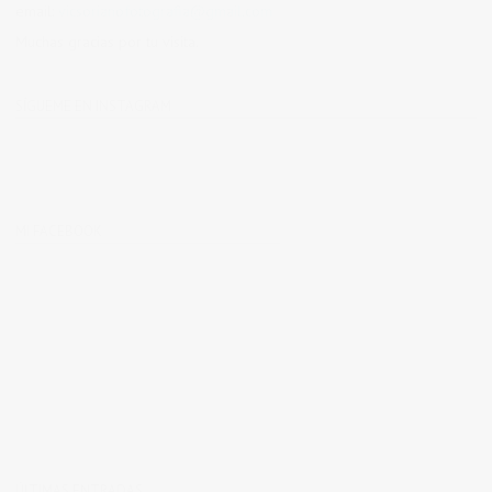
email:
vicsorianofotografia@gmail.com
Muchas gracias por tu visita.
SÍGUEME EN INSTAGRAM
MI FACEBOOK
ÚLTIMAS ENTRADAS