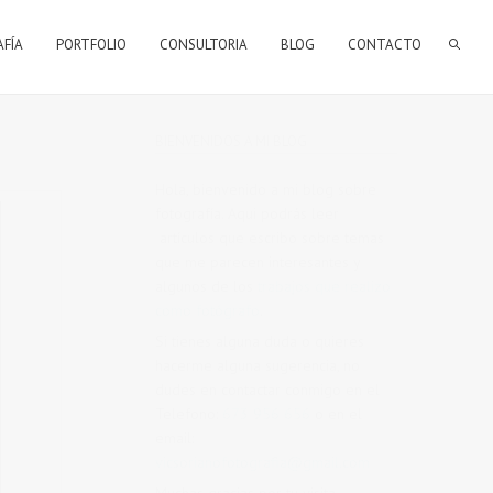
AFÍA
PORTFOLIO
CONSULTORIA
BLOG
CONTACTO
BIENVENIDOS A MI BLOG
Hola, bienvenido a mi blog sobre
fotografía. Aqui podrás leer
artículos que escribo sobre temas
que me parecen interesantes y
algunos de los
trabajos que realizo
como fotógrafo
.
Si tienes alguna duda o quieres
hacerme alguna sugerencia, no
dudes en contactar conmigo en el
Telefono:
673 956 656
o en el
email:
vicsorianofotografia@gmail.com