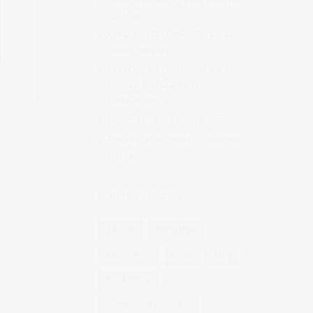
de vinos
Creación de contenidos para
redes sociales
Creación de contenidos para
marcas. Trabajando con
NewGarden.
Fotografía para Restaurantes
Fotógrafo de moda – Colección
Dilora
NUBE DE ETIQUETAS
14 ojos
backstage
baloncesto
berlin
blog
book fotos
comercio electrónico