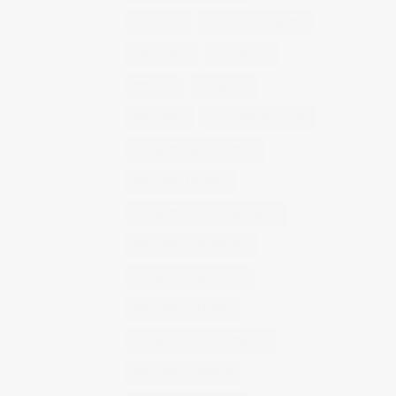
concierto
consejos fotografia
entrevistas
exposicion
fithome
fotogenio
fotografia
fotografia de moda
fotografia gastronomica
fotografia lifestyle
fotografia publicitaria murcia
fotografia restaurantes
fotografo arquitectura
fotografo industrial
fotografo producto murcia
fotografía industrial