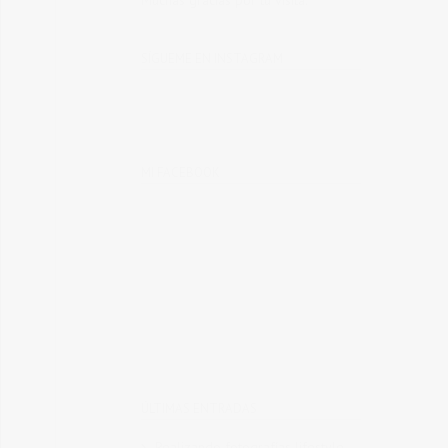
Muchas gracias por tu visita.
SÍGUEME EN INSTAGRAM
MI FACEBOOK
ÚLTIMAS ENTRADAS
Realizando fotografías lifestyle