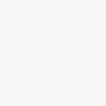
fotografía publicitaria
fotos alimentos
fotos retrato estudio
fotógrafo
mmod 2014
moda
mural fotografico
murcia
murcia fashion week
murcia gastronomica
naturaleza
photo 21
photowalk
porfolio fotográfico
publicidad
reportajes
retrato
retrato publicitario
sesion estudio
shotting