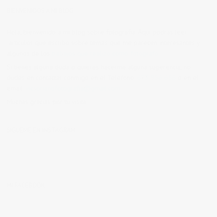
BIENVENIDOS A MI BLOG
Hola, bienvenido a mi blog sobre fotografía. Aqui podrás leer
artículos que escribo sobre temas que me parecen interesantes y
algunos de los
trabajos que realizo como fotógrafo
.
Si tienes alguna duda o quieres hacerme alguna sugerencia, no
dudes en contactar conmigo en el Telefono:
673 956 656
o en el
email:
vicsorianofotografia@gmail.com
Muchas gracias por tu visita.
SÍGUEME EN INSTAGRAM
MI FACEBOOK