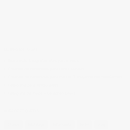
ÚLTIMAS ENTRADAS
Realizando fotografías lifestyle de vinos
Creación de contenidos para redes sociales
Creación de contenidos para marcas. Trabajando con NewGarden.
Fotografía para Restaurantes
Fotógrafo de moda – Colección Dilora
NUBE DE ETIQUETAS
14 ojos
backstage
baloncesto
berlin
blog