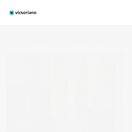
ELITE—GRUPO-CALICHE–WEB-5