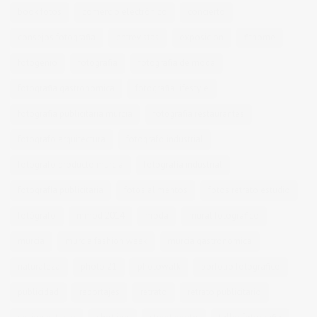
book fotos
comercio electrónico
concierto
consejos fotografia
entrevistas
exposicion
fithome
fotogenio
fotografia
fotografia de moda
fotografia gastronomica
fotografia lifestyle
fotografia publicitaria murcia
fotografia restaurantes
fotografo arquitectura
fotografo industrial
fotografo producto murcia
fotografía industrial
fotografía publicitaria
fotos alimentos
fotos retrato estudio
fotógrafo
mmod 2014
moda
mural fotografico
murcia
murcia fashion week
murcia gastronomica
naturaleza
photo 21
photowalk
porfolio fotográfico
publicidad
reportajes
retrato
retrato publicitario