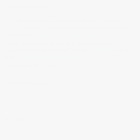
BIENVENIDOS A MI BLOG
Hola, bienvenido a mi blog sobre fotografía. Aqui podrás leer
artículos que escribo sobre temas que me parecen interesantes y
algunos de los
trabajos que realizo como fotógrafo
.
Si tienes alguna duda o quieres hacerme alguna sugerencia, no
dudes en contactar conmigo en el Telefono:
673 956 656
o en el
email:
vicsorianofotografia@gmail.com
Muchas gracias por tu visita.
SÍGUEME EN INSTAGRAM
MI FACEBOOK