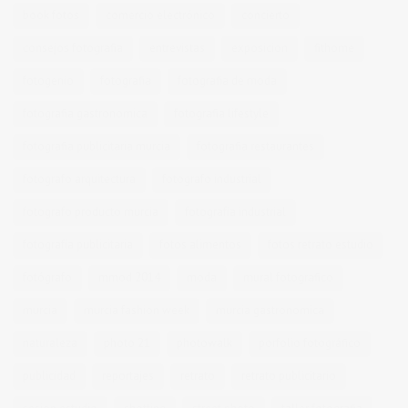
book fotos
comercio electrónico
concierto
consejos fotografia
entrevistas
exposicion
fithome
fotogenio
fotografia
fotografia de moda
fotografia gastronomica
fotografia lifestyle
fotografia publicitaria murcia
fotografia restaurantes
fotografo arquitectura
fotografo industrial
fotografo producto murcia
fotografía industrial
fotografía publicitaria
fotos alimentos
fotos retrato estudio
fotógrafo
mmod 2014
moda
mural fotografico
murcia
murcia fashion week
murcia gastronomica
naturaleza
photo 21
photowalk
porfolio fotográfico
publicidad
reportajes
retrato
retrato publicitario