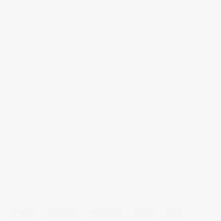
ÚLTIMAS ENTRADAS
Realizando fotografías lifestyle de vinos
Creación de contenidos para redes sociales
Creación de contenidos para marcas. Trabajando con NewGarden.
Fotografía para Restaurantes
Fotógrafo de moda – Colección Dilora
NUBE DE ETIQUETAS
14 ojos
backstage
baloncesto
berlin
blog