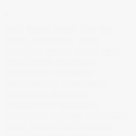
NUBE DE ETIQUETAS
14 ojos
backstage
baloncesto
berlin
blog
book fotos
comercio electrónico
concierto
consejos fotografia
entrevistas
exposicion
fithome
fotogenio
fotografia
fotografia de moda
fotografia gastronomica
fotografia lifestyle
fotografia publicitaria murcia
fotografia restaurantes
fotografo arquitectura
fotografo industrial
fotografo producto murcia
fotografía industrial
fotografía publicitaria
fotos alimentos
fotos retrato estudio
fotógrafo
mmod 2014
moda
mural fotografico