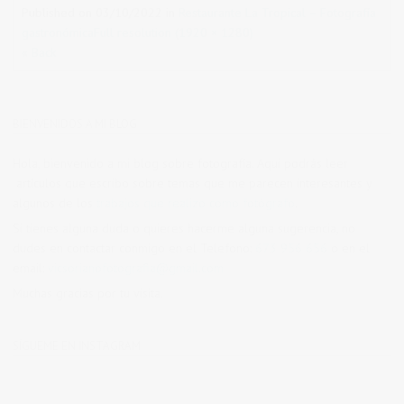
Published on
03/10/2022
in
Restaurante La Tropical – Fotografía
gastronómica
Full resolution (1920 × 1280)
« Back
BIENVENIDOS A MI BLOG
Hola, bienvenido a mi blog sobre fotografía. Aqui podrás leer
artículos que escribo sobre temas que me parecen interesantes y
algunos de los
trabajos que realizo como fotógrafo
.
Si tienes alguna duda o quieres hacerme alguna sugerencia, no
dudes en contactar conmigo en el Telefono:
673 956 656
o en el
email:
vicsorianofotografia@gmail.com
Muchas gracias por tu visita.
SÍGUEME EN INSTAGRAM