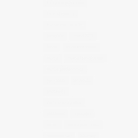
fotografía publicitaria
fotos alimentos
fotos retrato estudio
fotógrafo
mmod 2014
moda
mural fotografico
murcia
murcia fashion week
murcia gastronomica
naturaleza
photo 21
photowalk
porfolio fotográfico
publicidad
reportajes
retrato
retrato publicitario
sesion estudio
shotting