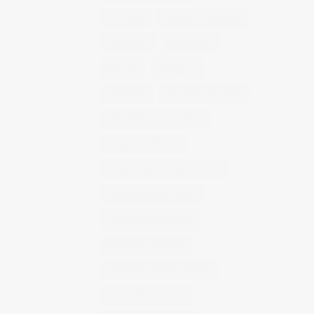
concierto
consejos fotografia
entrevistas
exposicion
fithome
fotogenio
fotografia
fotografia de moda
fotografia gastronomica
fotografia lifestyle
fotografia publicitaria murcia
fotografia restaurantes
fotografo arquitectura
fotografo industrial
fotografo producto murcia
fotografía industrial