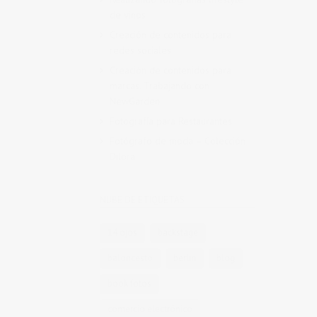
de vinos
Creación de contenidos para
redes sociales
Creación de contenidos para
marcas. Trabajando con
NewGarden.
Fotografía para Restaurantes
Fotógrafo de moda – Colección
Dilora
NUBE DE ETIQUETAS
14 ojos
backstage
baloncesto
berlin
blog
book fotos
comercio electrónico