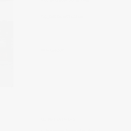
Muchas gracias por tu visita.
SÍGUEME EN INSTAGRAM
MI FACEBOOK
ÚLTIMAS ENTRADAS
Realizando fotografías lifestyle