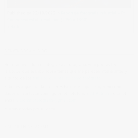
Published on
23/10/2023
in
Reportaje fotografía industrial – Pc
Componentes
Full resolution (1950 × 1300)
« Back
BIENVENIDOS A MI BLOG
Hola, bienvenido a mi blog sobre fotografía. Aqui podrás leer
artículos que escribo sobre temas que me parecen interesantes y
algunos de los
trabajos que realizo como fotógrafo
.
Si tienes alguna duda o quieres hacerme alguna sugerencia, no
dudes en contactar conmigo en el Telefono:
673 956 656
o en el
email:
vicsorianofotografia@gmail.com
Muchas gracias por tu visita.
SÍGUEME EN INSTAGRAM