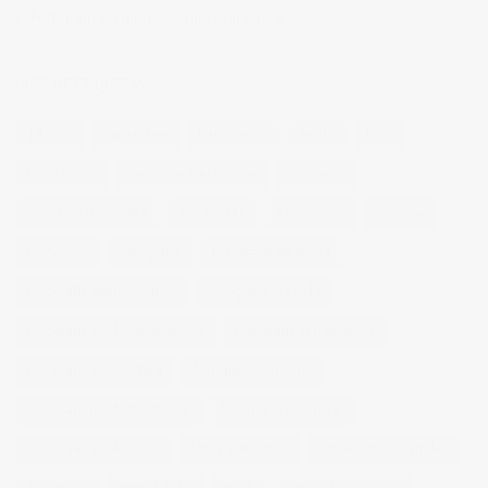
Fotógrafo de moda – Colección Dilora
NUBE DE ETIQUETAS
14 ojos
backstage
baloncesto
berlin
blog
book fotos
comercio electrónico
concierto
consejos fotografia
entrevistas
exposicion
fithome
fotogenio
fotografia
fotografia de moda
fotografia gastronomica
fotografia lifestyle
fotografia publicitaria murcia
fotografia restaurantes
fotografo arquitectura
fotografo industrial
fotografo producto murcia
fotografía industrial
fotografía publicitaria
fotos alimentos
fotos retrato estudio
fotógrafo
mmod 2014
moda
mural fotografico