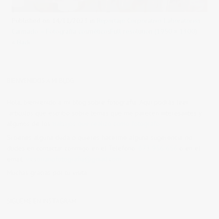
Published on
14/11/2023
in
Reportaje Corporativo Laboratorios
Carmado – Fotografía cosméticos
Full resolution (1950 × 1300)
« Back
BIENVENIDOS A MI BLOG
Hola, bienvenido a mi blog sobre fotografía. Aqui podrás leer
artículos que escribo sobre temas que me parecen interesantes y
algunos de los
trabajos que realizo como fotógrafo
.
Si tienes alguna duda o quieres hacerme alguna sugerencia, no
dudes en contactar conmigo en el Telefono:
673 956 656
o en el
email:
vicsorianofotografia@gmail.com
Muchas gracias por tu visita.
SÍGUEME EN INSTAGRAM