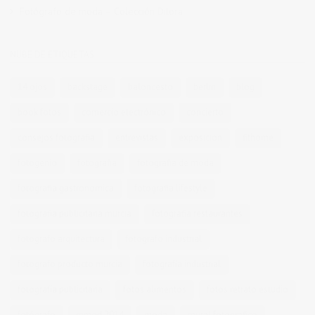
Fotógrafo de moda – Colección Dilora
NUBE DE ETIQUETAS
14 ojos
backstage
baloncesto
berlin
blog
book fotos
comercio electrónico
concierto
consejos fotografia
entrevistas
exposicion
fithome
fotogenio
fotografia
fotografia de moda
fotografia gastronomica
fotografia lifestyle
fotografia publicitaria murcia
fotografia restaurantes
fotografo arquitectura
fotografo industrial
fotografo producto murcia
fotografía industrial
fotografía publicitaria
fotos alimentos
fotos retrato estudio
fotógrafo
mmod 2014
moda
mural fotografico