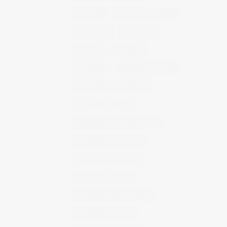
concierto
consejos fotografia
entrevistas
exposicion
fithome
fotogenio
fotografia
fotografia de moda
fotografia gastronomica
fotografia lifestyle
fotografia publicitaria murcia
fotografia restaurantes
fotografo arquitectura
fotografo industrial
fotografo producto murcia
fotografía industrial