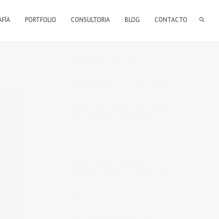
AFÍA
PORTFOLIO
CONSULTORIA
BLOG
CONTACTO
BIENVENIDOS A MI BLOG
Hola, bienvenido a mi blog sobre
fotografía. Aqui podrás leer
artículos que escribo sobre temas
que me parecen interesantes y
algunos de los
trabajos que realizo
como fotógrafo
.
Si tienes alguna duda o quieres
hacerme alguna sugerencia, no
dudes en contactar conmigo en el
Telefono:
673 956 656
o en el
email:
vicsorianofotografia@gmail.com