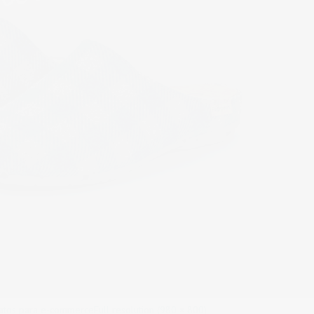
patos para e-commerce
Full resolution (980 × 800)