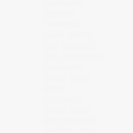
fotografía publicitaria
fotos alimentos
fotos retrato estudio
fotógrafo
mmod 2014
moda
mural fotografico
murcia
murcia fashion week
murcia gastronomica
naturaleza
photo 21
photowalk
porfolio fotográfico
publicidad
reportajes
retrato
retrato publicitario
sesion estudio
shotting