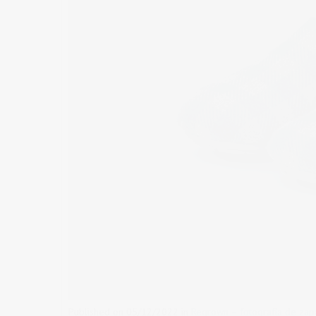
Published on
05/12/2022
in
Regrown – fotografía de za