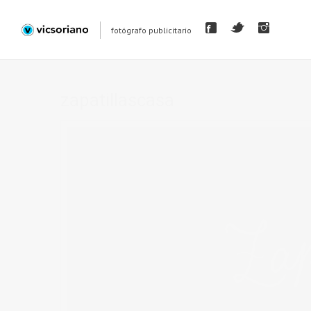
fotógrafo publicitario
zapatillascasa