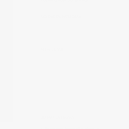
Muchas gracias por tu visita.
SÍGUEME EN INSTAGRAM
MI FACEBOOK
ÚLTIMAS ENTRADAS
Realizando fotografías lifestyle