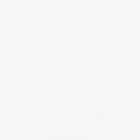
de vinos
Creación de contenidos para
redes sociales
Creación de contenidos para
marcas. Trabajando con
NewGarden.
Fotografía para Restaurantes
Fotógrafo de moda – Colección
Dilora
NUBE DE ETIQUETAS
14 ojos
backstage
baloncesto
berlin
blog
book fotos
comercio electrónico