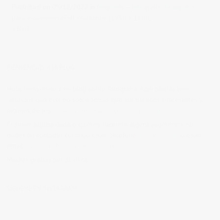
Published on
05/12/2022
in
Regrown – fotografía de zapatos
para e-commerce
Full resolution (1950 × 1300)
« Back
BIENVENIDOS A MI BLOG
Hola, bienvenido a mi blog sobre fotografía. Aqui podrás leer
artículos que escribo sobre temas que me parecen interesantes y
algunos de los
trabajos que realizo como fotógrafo
.
Si tienes alguna duda o quieres hacerme alguna sugerencia, no
dudes en contactar conmigo en el Telefono:
673 956 656
o en el
email:
vicsorianofotografia@gmail.com
Muchas gracias por tu visita.
SÍGUEME EN INSTAGRAM