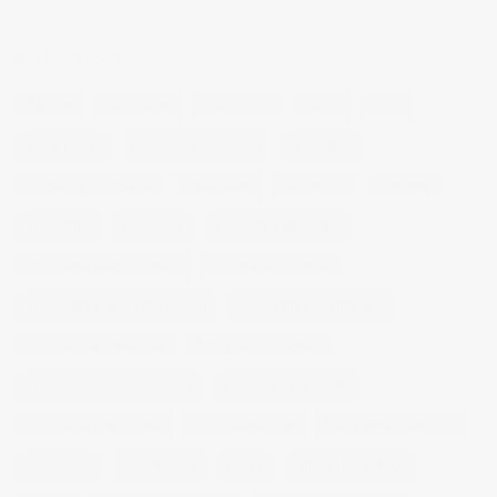
NUBE DE ETIQUETAS
14 ojos
backstage
baloncesto
berlin
blog
book fotos
comercio electrónico
concierto
consejos fotografia
entrevistas
exposicion
fithome
fotogenio
fotografia
fotografia de moda
fotografia gastronomica
fotografia lifestyle
fotografia publicitaria murcia
fotografia restaurantes
fotografo arquitectura
fotografo industrial
fotografo producto murcia
fotografía industrial
fotografía publicitaria
fotos alimentos
fotos retrato estudio
fotógrafo
mmod 2014
moda
mural fotografico