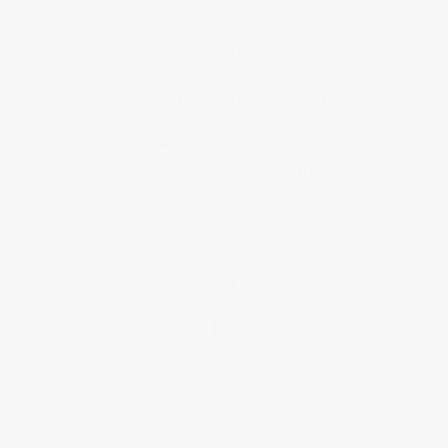
de vinos
Creación de contenidos para
redes sociales
Creación de contenidos para
marcas. Trabajando con
NewGarden.
Fotografía para Restaurantes
Fotógrafo de moda – Colección
Dilora
NUBE DE ETIQUETAS
14 ojos
backstage
baloncesto
berlin
blog
book fotos
comercio electrónico