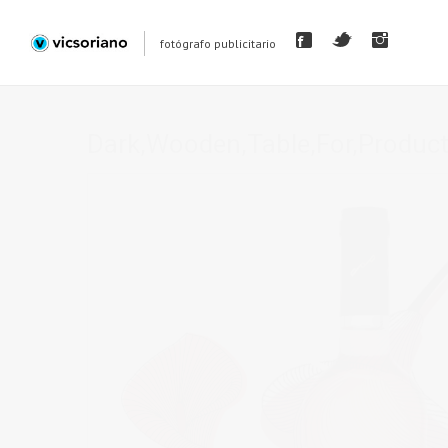
fotógrafo publicitario
Dark,Wooden,Table,For,Product,