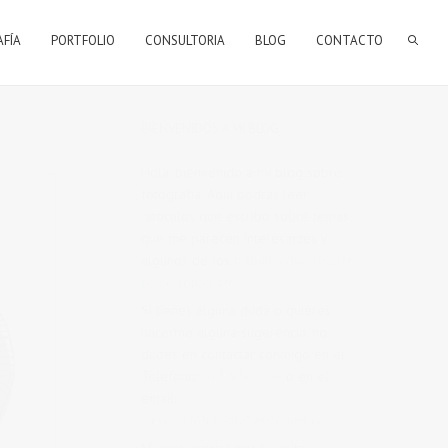
AFÍA
PORTFOLIO
CONSULTORIA
BLOG
CONTACTO
BIENVENIDOS A MI BLOG
r
Hola, bienvenido a mi blog sobre
fotografía. Aqui podrás leer
artículos que escribo sobre temas
que me parecen interesantes y
algunos de los
trabajos que realizo
como fotógrafo
.
Si tienes alguna duda o quieres
hacerme alguna sugerencia, no
dudes en contactar conmigo en el
Telefono:
673 956 656
o en el
email:
vicsorianofotografia@gmail.com