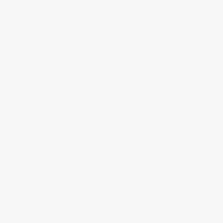
fotografía publicitaria
fotos alimentos
fotos retrato estudio
fotógrafo
mmod 2014
moda
mural fotografico
murcia
murcia fashion week
murcia gastronomica
naturaleza
photo 21
photowalk
porfolio fotográfico
publicidad
reportajes
retrato
retrato publicitario
sesion estudio
shotting