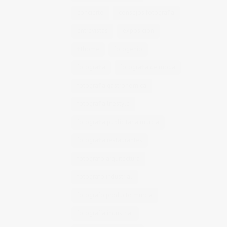
concierto
consejos fotografia
entrevistas
exposicion
fithome
fotogenio
fotografia
fotografia de moda
fotografia gastronomica
fotografia lifestyle
fotografia publicitaria murcia
fotografia restaurantes
fotografo arquitectura
fotografo industrial
fotografo producto murcia
fotografía industrial