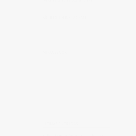
Muchas gracias por tu visita.
SÍGUEME EN INSTAGRAM
MI FACEBOOK
ÚLTIMAS ENTRADAS
Realizando fotografías lifestyle