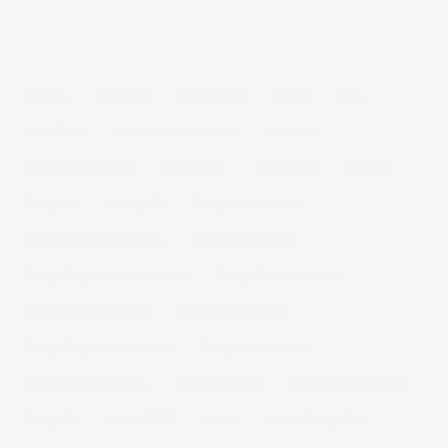
NUBE DE ETIQUETAS
14 ojos
backstage
baloncesto
berlin
blog
book fotos
comercio electrónico
concierto
consejos fotografia
entrevistas
exposicion
fithome
fotogenio
fotografia
fotografia de moda
fotografia gastronomica
fotografia lifestyle
fotografia publicitaria murcia
fotografia restaurantes
fotografo arquitectura
fotografo industrial
fotografo producto murcia
fotografía industrial
fotografía publicitaria
fotos alimentos
fotos retrato estudio
fotógrafo
mmod 2014
moda
mural fotografico