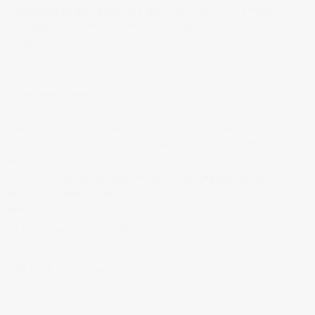
Published on
06/09/2022
in
PABLO CAÑADILLAS – Fotografía
cirugía plástica y estética
Full resolution (2275 × 1517)
« Back
BIENVENIDOS A MI BLOG
Hola, bienvenido a mi blog sobre fotografía. Aqui podrás leer
artículos que escribo sobre temas que me parecen interesantes y
algunos de los
trabajos que realizo como fotógrafo
.
Si tienes alguna duda o quieres hacerme alguna sugerencia, no
dudes en contactar conmigo en el Telefono:
673 956 656
o en el
email:
vicsorianofotografia@gmail.com
Muchas gracias por tu visita.
SÍGUEME EN INSTAGRAM