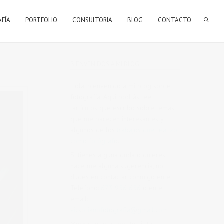
AFÍA
PORTFOLIO
CONSULTORIA
BLOG
CONTACTO
BIENVENIDOS A MI BLOG
Hola, bienvenido a mi blog sobre
fotografía. Aqui podrás leer
artículos que escribo sobre temas
que me parecen interesantes y
algunos de los
trabajos que realizo
como fotógrafo
.
Si tienes alguna duda o quieres
hacerme alguna sugerencia, no
dudes en contactar conmigo en el
Telefono:
673 956 656
o en el
email:
vicsorianofotografia@gmail.com