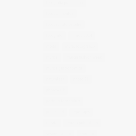
fotografía publicitaria
fotos alimentos
fotos retrato estudio
fotógrafo
mmod 2014
moda
mural fotografico
murcia
murcia fashion week
murcia gastronomica
naturaleza
photo 21
photowalk
porfolio fotográfico
publicidad
reportajes
retrato
retrato publicitario
sesion estudio
shotting