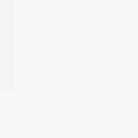
Muchas gracias por tu visita.
SÍGUEME EN INSTAGRAM
MI FACEBOOK
ÚLTIMAS ENTRADAS
Realizando fotografías lifestyle