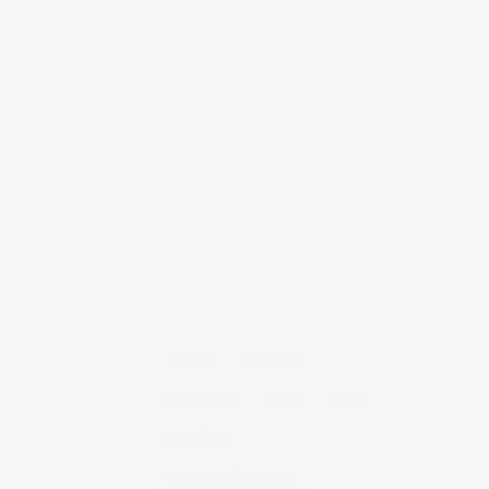
de vinos
Creación de contenidos para
redes sociales
Creación de contenidos para
marcas. Trabajando con
NewGarden.
Fotografía para Restaurantes
Fotógrafo de moda – Colección
Dilora
NUBE DE ETIQUETAS
14 ojos
backstage
baloncesto
berlin
blog
book fotos
comercio electrónico