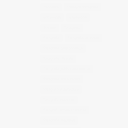
concierto
consejos fotografia
entrevistas
exposicion
fithome
fotogenio
fotografia
fotografia de moda
fotografia gastronomica
fotografia lifestyle
fotografia publicitaria murcia
fotografia restaurantes
fotografo arquitectura
fotografo industrial
fotografo producto murcia
fotografía industrial