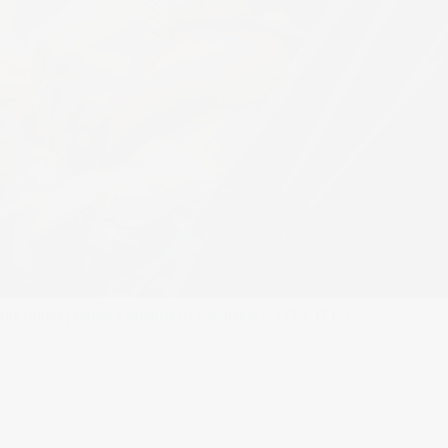
a cirugía plástica y estética
Full resolution (2275 × 1517)