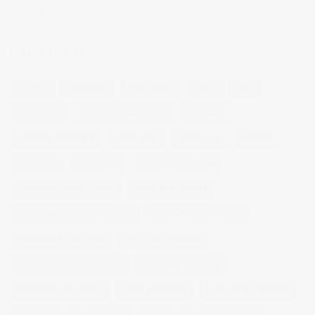
Fotógrafo de moda – Colección Dilora
NUBE DE ETIQUETAS
14 ojos
backstage
baloncesto
berlin
blog
book fotos
comercio electrónico
concierto
consejos fotografia
entrevistas
exposicion
fithome
fotogenio
fotografia
fotografia de moda
fotografia gastronomica
fotografia lifestyle
fotografia publicitaria murcia
fotografia restaurantes
fotografo arquitectura
fotografo industrial
fotografo producto murcia
fotografía industrial
fotografía publicitaria
fotos alimentos
fotos retrato estudio
fotógrafo
mmod 2014
moda
mural fotografico