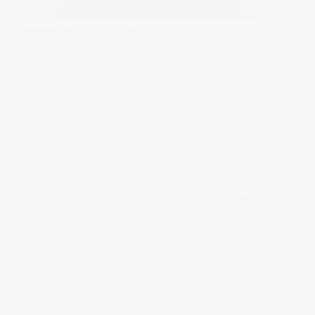
Published on
21/04/2022
in
La Casa de Esparto de Zink
Arquitectura – fotografía arquitectura
Full resolution (1625 × 1083)
« Back
BIENVENIDOS A MI BLOG
Hola, bienvenido a mi blog sobre fotografía. Aqui podrás leer
artículos que escribo sobre temas que me parecen interesantes y
algunos de los
trabajos que realizo como fotógrafo
.
Si tienes alguna duda o quieres hacerme alguna sugerencia, no
dudes en contactar conmigo en el Telefono:
673 956 656
o en el
email:
vicsorianofotografia@gmail.com
Muchas gracias por tu visita.
SÍGUEME EN INSTAGRAM