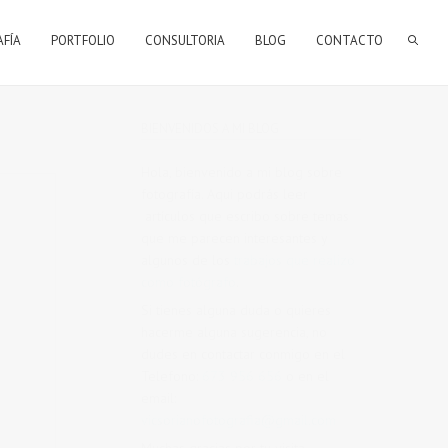
AFÍA
PORTFOLIO
CONSULTORIA
BLOG
CONTACTO
BIENVENIDOS A MI BLOG
Hola, bienvenido a mi blog sobre
fotografía. Aqui podrás leer
artículos que escribo sobre temas
que me parecen interesantes y
algunos de los
trabajos que realizo
como fotógrafo
.
Si tienes alguna duda o quieres
hacerme alguna sugerencia, no
dudes en contactar conmigo en el
Telefono:
673 956 656
o en el
email:
vicsorianofotografia@gmail.com