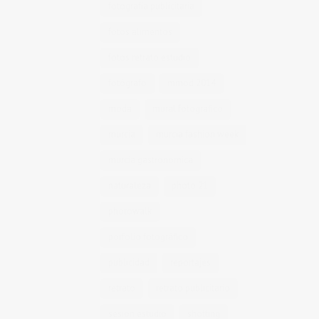
fotografía publicitaria
fotos alimentos
fotos retrato estudio
fotógrafo
mmod 2014
moda
mural fotografico
murcia
murcia fashion week
murcia gastronomica
naturaleza
photo 21
photowalk
porfolio fotográfico
publicidad
reportajes
retrato
retrato publicitario
sesion estudio
shotting