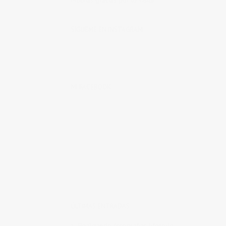
Muchas gracias por tu visita.
SÍGUEME EN INSTAGRAM
MI FACEBOOK
ÚLTIMAS ENTRADAS
Realizando fotografías lifestyle