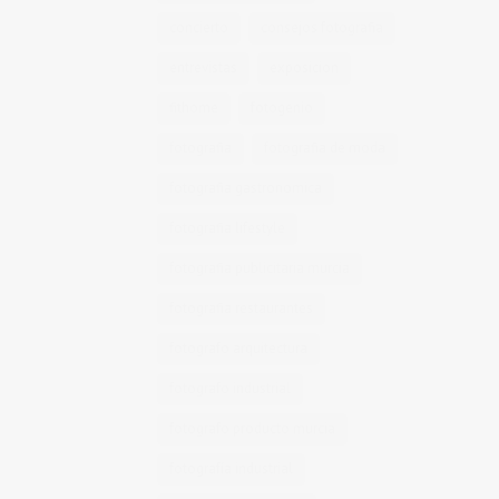
concierto
consejos fotografia
entrevistas
exposicion
fithome
fotogenio
fotografia
fotografia de moda
fotografia gastronomica
fotografia lifestyle
fotografia publicitaria murcia
fotografia restaurantes
fotografo arquitectura
fotografo industrial
fotografo producto murcia
fotografía industrial