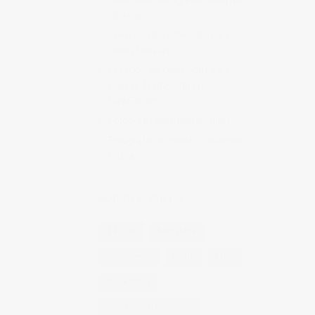
de vinos
Creación de contenidos para
redes sociales
Creación de contenidos para
marcas. Trabajando con
NewGarden.
Fotografía para Restaurantes
Fotógrafo de moda – Colección
Dilora
NUBE DE ETIQUETAS
14 ojos
backstage
baloncesto
berlin
blog
book fotos
comercio electrónico