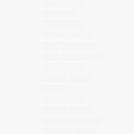
fotografía publicitaria
fotos alimentos
fotos retrato estudio
fotógrafo
mmod 2014
moda
mural fotografico
murcia
murcia fashion week
murcia gastronomica
naturaleza
photo 21
photowalk
porfolio fotográfico
publicidad
reportajes
retrato
retrato publicitario
sesion estudio
shotting