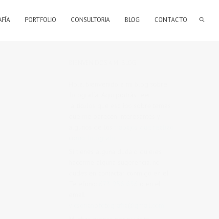
AFÍA
PORTFOLIO
CONSULTORIA
BLOG
CONTACTO
BIENVENIDOS A MI BLOG
Hola, bienvenido a mi blog sobre
fotografía. Aqui podrás leer
artículos que escribo sobre temas
que me parecen interesantes y
algunos de los
trabajos que realizo
como fotógrafo
.
Si tienes alguna duda o quieres
hacerme alguna sugerencia, no
dudes en contactar conmigo en el
Telefono:
673 956 656
o en el
email:
vicsorianofotografia@gmail.com