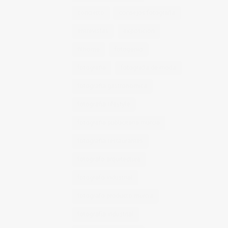
concierto
consejos fotografia
entrevistas
exposicion
fithome
fotogenio
fotografia
fotografia de moda
fotografia gastronomica
fotografia lifestyle
fotografia publicitaria murcia
fotografia restaurantes
fotografo arquitectura
fotografo industrial
fotografo producto murcia
fotografía industrial