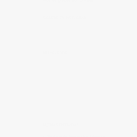
Muchas gracias por tu visita.
SÍGUEME EN INSTAGRAM
MI FACEBOOK
ÚLTIMAS ENTRADAS
Realizando fotografías lifestyle