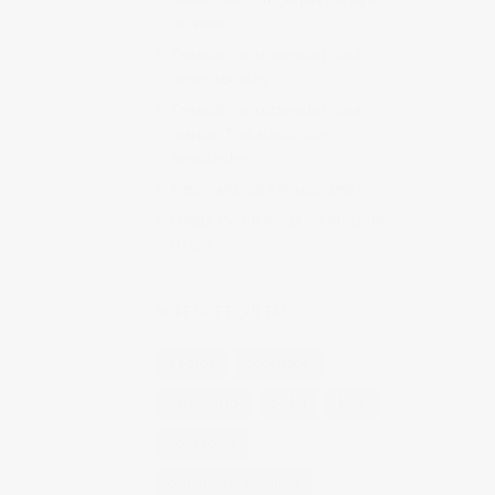
de vinos
Creación de contenidos para
redes sociales
Creación de contenidos para
marcas. Trabajando con
NewGarden.
Fotografía para Restaurantes
Fotógrafo de moda – Colección
Dilora
NUBE DE ETIQUETAS
14 ojos
backstage
baloncesto
berlin
blog
book fotos
comercio electrónico