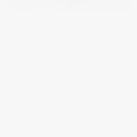
Published on
10/10/2022
in
Fotografía de un vino muy especial,
Santa Cruz de Valdelana
Full resolution (2010 × 1404)
« Back
BIENVENIDOS A MI BLOG
Hola, bienvenido a mi blog sobre fotografía. Aqui podrás leer
artículos que escribo sobre temas que me parecen interesantes y
algunos de los
trabajos que realizo como fotógrafo
.
Si tienes alguna duda o quieres hacerme alguna sugerencia, no
dudes en contactar conmigo en el Telefono:
673 956 656
o en el
email:
vicsorianofotografia@gmail.com
Muchas gracias por tu visita.
SÍGUEME EN INSTAGRAM