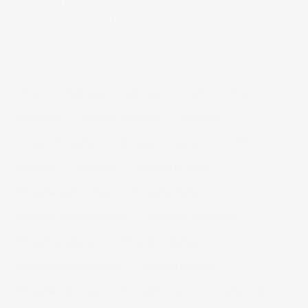
Fotografía para Restaurantes
Fotógrafo de moda – Colección Dilora
NUBE DE ETIQUETAS
14 ojos
backstage
baloncesto
berlin
blog
book fotos
comercio electrónico
concierto
consejos fotografia
entrevistas
exposicion
fithome
fotogenio
fotografia
fotografia de moda
fotografia gastronomica
fotografia lifestyle
fotografia publicitaria murcia
fotografia restaurantes
fotografo arquitectura
fotografo industrial
fotografo producto murcia
fotografía industrial
fotografía publicitaria
fotos alimentos
fotos retrato estudio