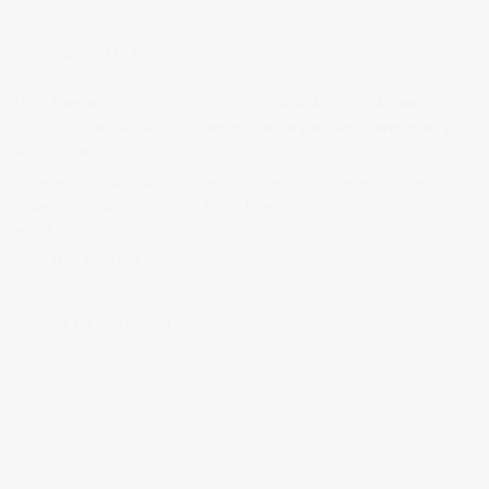
BIENVENIDOS A MI BLOG
Hola, bienvenido a mi blog sobre fotografía. Aqui podrás leer
artículos que escribo sobre temas que me parecen interesantes y
algunos de los
trabajos que realizo como fotógrafo
.
Si tienes alguna duda o quieres hacerme alguna sugerencia, no
dudes en contactar conmigo en el Telefono:
673 956 656
o en el
email:
vicsorianofotografia@gmail.com
Muchas gracias por tu visita.
SÍGUEME EN INSTAGRAM
MI FACEBOOK