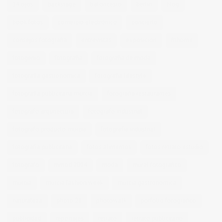
14 ojos
backstage
baloncesto
berlin
blog
book fotos
comercio electrónico
concierto
consejos fotografia
entrevistas
exposicion
fithome
fotogenio
fotografia
fotografia de moda
fotografia gastronomica
fotografia lifestyle
fotografia publicitaria murcia
fotografia restaurantes
fotografo arquitectura
fotografo industrial
fotografo producto murcia
fotografía industrial
fotografía publicitaria
fotos alimentos
fotos retrato estudio
fotógrafo
mmod 2014
moda
mural fotografico
murcia
murcia fashion week
murcia gastronomica
naturaleza
photo 21
photowalk
porfolio fotográfico
publicidad
reportajes
retrato
retrato publicitario