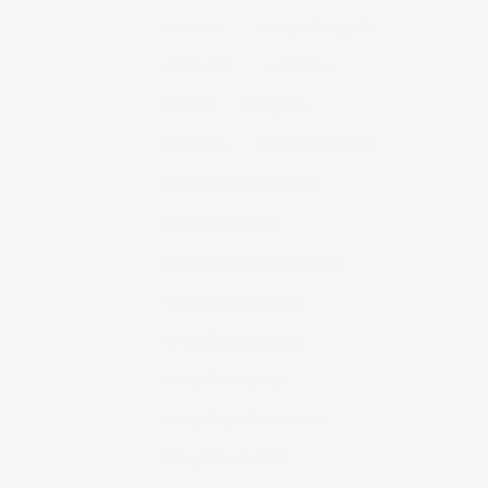
concierto
consejos fotografia
entrevistas
exposicion
fithome
fotogenio
fotografia
fotografia de moda
fotografia gastronomica
fotografia lifestyle
fotografia publicitaria murcia
fotografia restaurantes
fotografo arquitectura
fotografo industrial
fotografo producto murcia
fotografía industrial