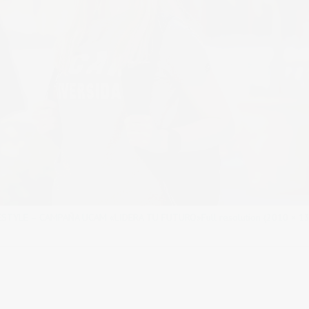
ESTYLE – CAMPAÑA UCAM «LIDERA TU FUTURO»
Full resolution (2010 × 1