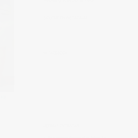
Muchas gracias por tu visita.
SÍGUEME EN INSTAGRAM
MI FACEBOOK
340)
ÚLTIMAS ENTRADAS
Realizando fotografías lifestyle