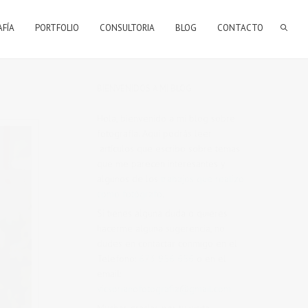
AFÍA
PORTFOLIO
CONSULTORIA
BLOG
CONTACTO
BIENVENIDOS A MI BLOG
Hola, bienvenido a mi blog sobre
fotografía. Aqui podrás leer
artículos que escribo sobre temas
que me parecen interesantes y
algunos de los
trabajos que realizo
como fotógrafo
.
Si tienes alguna duda o quieres
hacerme alguna sugerencia, no
dudes en contactar conmigo en el
Telefono:
673 956 656
o en el
email:
vicsorianofotografia@gmail.com