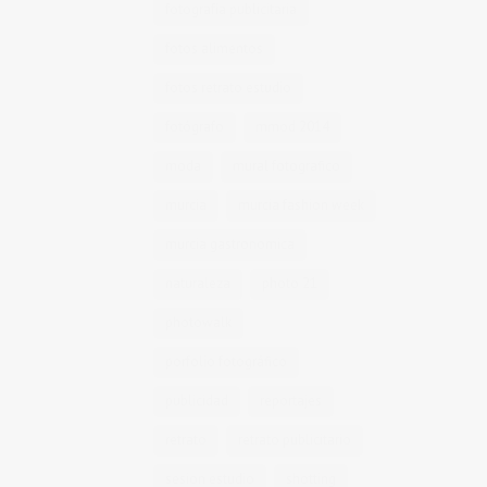
fotografía publicitaria
fotos alimentos
fotos retrato estudio
fotógrafo
mmod 2014
moda
mural fotografico
murcia
murcia fashion week
murcia gastronomica
naturaleza
photo 21
photowalk
porfolio fotográfico
publicidad
reportajes
retrato
retrato publicitario
sesion estudio
shotting