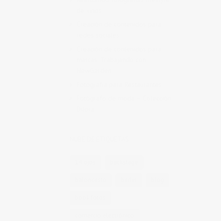
de vinos
Creación de contenidos para
redes sociales
Creación de contenidos para
marcas. Trabajando con
NewGarden.
Fotografía para Restaurantes
Fotógrafo de moda – Colección
Dilora
NUBE DE ETIQUETAS
14 ojos
backstage
baloncesto
berlin
blog
book fotos
comercio electrónico