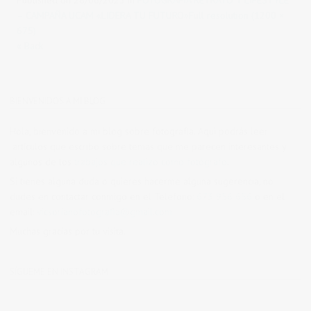
– CAMPAÑA UCAM «LIDERA TU FUTURO»
Full resolution (1200 ×
675)
« Back
BIENVENIDOS A MI BLOG
Hola, bienvenido a mi blog sobre fotografía. Aqui podrás leer
artículos que escribo sobre temas que me parecen interesantes y
algunos de los
trabajos que realizo como fotógrafo
.
Si tienes alguna duda o quieres hacerme alguna sugerencia, no
dudes en contactar conmigo en el Telefono:
673 956 656
o en el
email:
vicsorianofotografia@gmail.com
Muchas gracias por tu visita.
SÍGUEME EN INSTAGRAM