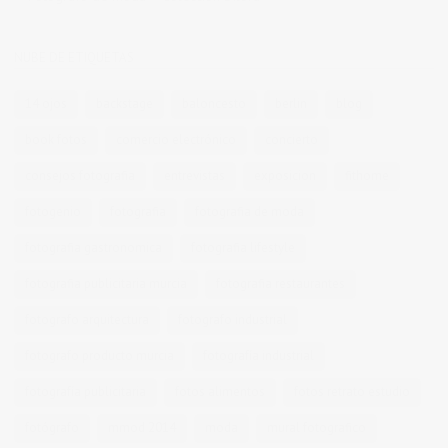
NUBE DE ETIQUETAS
14 ojos
backstage
baloncesto
berlin
blog
book fotos
comercio electrónico
concierto
consejos fotografia
entrevistas
exposicion
fithome
fotogenio
fotografia
fotografia de moda
fotografia gastronomica
fotografia lifestyle
fotografia publicitaria murcia
fotografia restaurantes
fotografo arquitectura
fotografo industrial
fotografo producto murcia
fotografía industrial
fotografía publicitaria
fotos alimentos
fotos retrato estudio
fotógrafo
mmod 2014
moda
mural fotografico