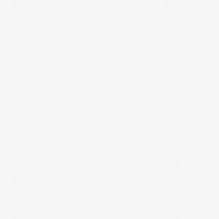
14 ojos
backstage
baloncesto
berlin
blog
book fotos
comercio electrónico
concierto
consejos fotografia
entrevistas
exposicion
fithome
fotogenio
fotografia
fotografia de moda
fotografia gastronomica
fotografia lifestyle
fotografia publicitaria murcia
fotografia restaurantes
fotografo arquitectura
fotografo industrial
fotografo producto murcia
fotografía industrial
fotografía publicitaria
fotos alimentos
fotos retrato estudio
fotógrafo
mmod 2014
moda
mural fotografico
murcia
murcia fashion week
murcia gastronomica
naturaleza
photo 21
photowalk
porfolio fotográfico
publicidad
reportajes
retrato
retrato publicitario