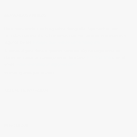
BIENVENIDOS A MI BLOG
Hola, bienvenido a mi blog sobre fotografía. Aqui podrás leer
artículos que escribo sobre temas que me parecen interesantes y
algunos de los
trabajos que realizo como fotógrafo
.
Si tienes alguna duda o quieres hacerme alguna sugerencia, no
dudes en contactar conmigo en el Telefono:
673 956 656
o en el
email:
vicsorianofotografia@gmail.com
Muchas gracias por tu visita.
SÍGUEME EN INSTAGRAM
MI FACEBOOK