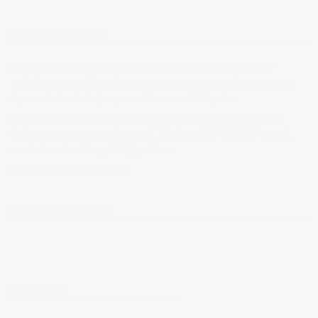
BIENVENIDOS A MI BLOG
Hola, bienvenido a mi blog sobre fotografía. Aqui podrás leer
artículos que escribo sobre temas que me parecen interesantes y
algunos de los
trabajos que realizo como fotógrafo
.
Si tienes alguna duda o quieres hacerme alguna sugerencia, no
dudes en contactar conmigo en el Telefono:
673 956 656
o en el
email:
vicsorianofotografia@gmail.com
Muchas gracias por tu visita.
SÍGUEME EN INSTAGRAM
MI FACEBOOK