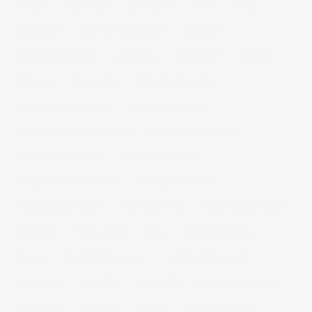
14 ojos
backstage
baloncesto
berlin
blog
book fotos
comercio electrónico
concierto
consejos fotografia
entrevistas
exposicion
fithome
fotogenio
fotografia
fotografia de moda
fotografia gastronomica
fotografia lifestyle
fotografia publicitaria murcia
fotografia restaurantes
fotografo arquitectura
fotografo industrial
fotografo producto murcia
fotografía industrial
fotografía publicitaria
fotos alimentos
fotos retrato estudio
fotógrafo
mmod 2014
moda
mural fotografico
murcia
murcia fashion week
murcia gastronomica
naturaleza
photo 21
photowalk
porfolio fotográfico
publicidad
reportajes
retrato
retrato publicitario