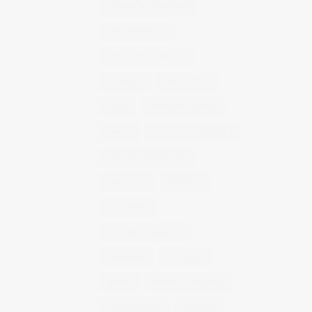
fotografía publicitaria
fotos alimentos
fotos retrato estudio
fotógrafo
mmod 2014
moda
mural fotografico
murcia
murcia fashion week
murcia gastronomica
naturaleza
photo 21
photowalk
porfolio fotográfico
publicidad
reportajes
retrato
retrato publicitario
sesion estudio
shotting