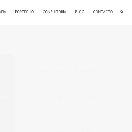
AFÍA
PORTFOLIO
CONSULTORIA
BLOG
CONTACTO
BIENVENIDOS A MI BLOG
Hola, bienvenido a mi blog sobre
fotografía. Aqui podrás leer
artículos que escribo sobre temas
que me parecen interesantes y
algunos de los
trabajos que realizo
como fotógrafo
.
Si tienes alguna duda o quieres
hacerme alguna sugerencia, no
dudes en contactar conmigo en el
Telefono:
673 956 656
o en el
email:
vicsorianofotografia@gmail.com