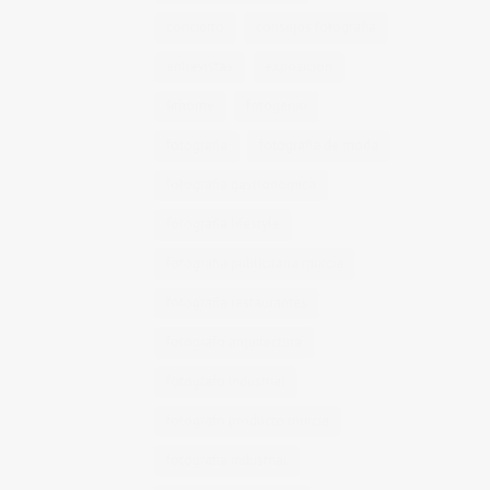
concierto
consejos fotografia
entrevistas
exposicion
fithome
fotogenio
fotografia
fotografia de moda
fotografia gastronomica
fotografia lifestyle
fotografia publicitaria murcia
fotografia restaurantes
fotografo arquitectura
fotografo industrial
fotografo producto murcia
fotografía industrial