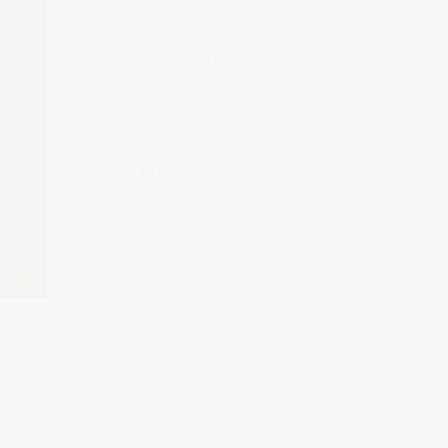
Muchas gracias por tu visita.
SÍGUEME EN INSTAGRAM
MI FACEBOOK
ÚLTIMAS ENTRADAS
Realizando fotografías lifestyle