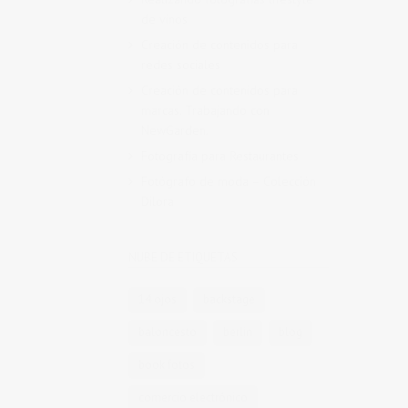
de vinos
Creación de contenidos para
redes sociales
Creación de contenidos para
marcas. Trabajando con
NewGarden.
Fotografía para Restaurantes
Fotógrafo de moda – Colección
Dilora
NUBE DE ETIQUETAS
14 ojos
backstage
baloncesto
berlin
blog
book fotos
comercio electrónico