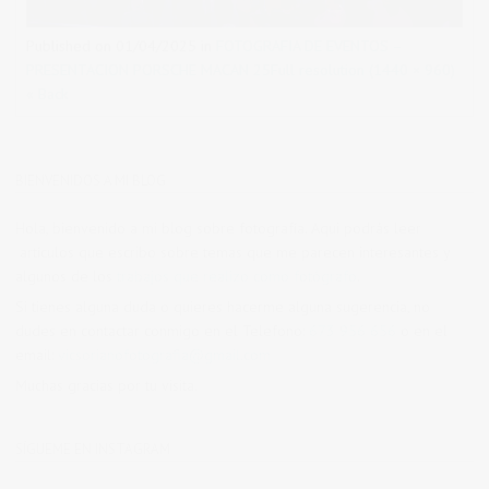
Published on
01/04/2025
in
FOTOGRAFIA DE EVENTOS –
PRESENTACION PORSCHE MACAN 25
Full resolution (1440 × 960)
« Back
BIENVENIDOS A MI BLOG
Hola, bienvenido a mi blog sobre fotografía. Aqui podrás leer
artículos que escribo sobre temas que me parecen interesantes y
algunos de los
trabajos que realizo como fotógrafo
.
Si tienes alguna duda o quieres hacerme alguna sugerencia, no
dudes en contactar conmigo en el Telefono:
673 956 656
o en el
email:
vicsorianofotografia@gmail.com
Muchas gracias por tu visita.
SÍGUEME EN INSTAGRAM