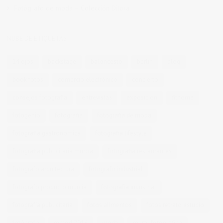
Fotógrafo de moda – Colección Dilora
NUBE DE ETIQUETAS
14 ojos
backstage
baloncesto
berlin
blog
book fotos
comercio electrónico
concierto
consejos fotografia
entrevistas
exposicion
fithome
fotogenio
fotografia
fotografia de moda
fotografia gastronomica
fotografia lifestyle
fotografia publicitaria murcia
fotografia restaurantes
fotografo arquitectura
fotografo industrial
fotografo producto murcia
fotografía industrial
fotografía publicitaria
fotos alimentos
fotos retrato estudio
fotógrafo
mmod 2014
moda
mural fotografico