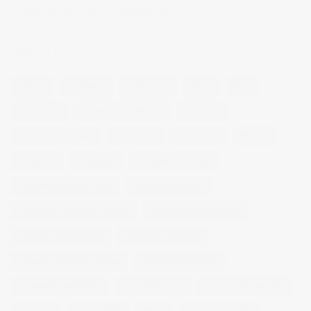
Fotógrafo de moda – Colección Dilora
NUBE DE ETIQUETAS
14 ojos
backstage
baloncesto
berlin
blog
book fotos
comercio electrónico
concierto
consejos fotografia
entrevistas
exposicion
fithome
fotogenio
fotografia
fotografia de moda
fotografia gastronomica
fotografia lifestyle
fotografia publicitaria murcia
fotografia restaurantes
fotografo arquitectura
fotografo industrial
fotografo producto murcia
fotografía industrial
fotografía publicitaria
fotos alimentos
fotos retrato estudio
fotógrafo
mmod 2014
moda
mural fotografico