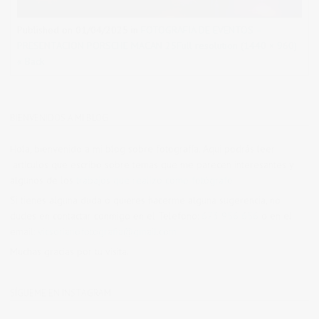
Published on
01/04/2025
in
FOTOGRAFIA DE EVENTOS –
PRESENTACION PORSCHE MACAN 25
Full resolution (1440 × 960)
« Back
BIENVENIDOS A MI BLOG
Hola, bienvenido a mi blog sobre fotografía. Aqui podrás leer
artículos que escribo sobre temas que me parecen interesantes y
algunos de los
trabajos que realizo como fotógrafo
.
Si tienes alguna duda o quieres hacerme alguna sugerencia, no
dudes en contactar conmigo en el Telefono:
673 956 656
o en el
email:
vicsorianofotografia@gmail.com
Muchas gracias por tu visita.
SÍGUEME EN INSTAGRAM