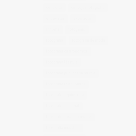
concierto
consejos fotografia
entrevistas
exposicion
fithome
fotogenio
fotografia
fotografia de moda
fotografia gastronomica
fotografia lifestyle
fotografia publicitaria murcia
fotografia restaurantes
fotografo arquitectura
fotografo industrial
fotografo producto murcia
fotografía industrial