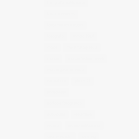
fotografía publicitaria
fotos alimentos
fotos retrato estudio
fotógrafo
mmod 2014
moda
mural fotografico
murcia
murcia fashion week
murcia gastronomica
naturaleza
photo 21
photowalk
porfolio fotográfico
publicidad
reportajes
retrato
retrato publicitario
sesion estudio
shotting