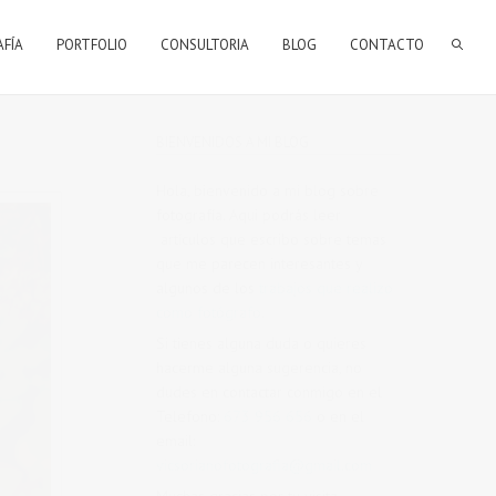
AFÍA
PORTFOLIO
CONSULTORIA
BLOG
CONTACTO
BIENVENIDOS A MI BLOG
Hola, bienvenido a mi blog sobre
fotografía. Aqui podrás leer
artículos que escribo sobre temas
que me parecen interesantes y
algunos de los
trabajos que realizo
como fotógrafo
.
Si tienes alguna duda o quieres
hacerme alguna sugerencia, no
dudes en contactar conmigo en el
Telefono:
673 956 656
o en el
email:
vicsorianofotografia@gmail.com