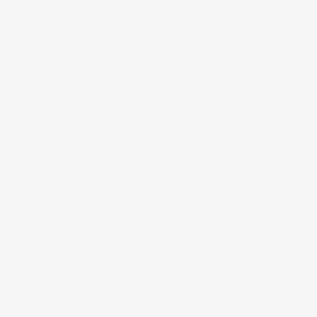
de vinos
Creación de contenidos para
redes sociales
Creación de contenidos para
marcas. Trabajando con
NewGarden.
Fotografía para Restaurantes
Fotógrafo de moda – Colección
Dilora
NUBE DE ETIQUETAS
14 ojos
backstage
baloncesto
berlin
blog
book fotos
comercio electrónico