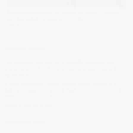
Published on
16/01/2023
in
Fotografía de calzado – campaña
para Regrown
Full resolution (1920 × 1280)
« Back
BIENVENIDOS A MI BLOG
Hola, bienvenido a mi blog sobre fotografía. Aqui podrás leer
artículos que escribo sobre temas que me parecen interesantes y
algunos de los
trabajos que realizo como fotógrafo
.
Si tienes alguna duda o quieres hacerme alguna sugerencia, no
dudes en contactar conmigo en el Telefono:
673 956 656
o en el
email:
vicsorianofotografia@gmail.com
Muchas gracias por tu visita.
SÍGUEME EN INSTAGRAM