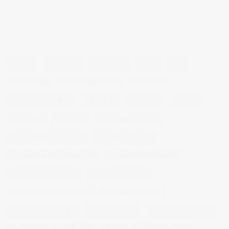
Fotógrafo de moda – Colección Dilora
NUBE DE ETIQUETAS
14 ojos
backstage
baloncesto
berlin
blog
book fotos
comercio electrónico
concierto
consejos fotografia
entrevistas
exposicion
fithome
fotogenio
fotografia
fotografia de moda
fotografia gastronomica
fotografia lifestyle
fotografia publicitaria murcia
fotografia restaurantes
fotografo arquitectura
fotografo industrial
fotografo producto murcia
fotografía industrial
fotografía publicitaria
fotos alimentos
fotos retrato estudio
fotógrafo
mmod 2014
moda
mural fotografico