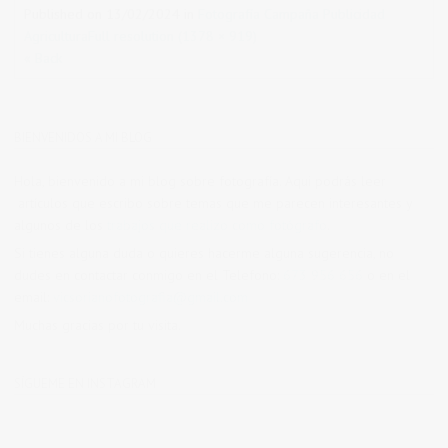
Published on
13/02/2024
in
Fotografía Campaña Publicidad
Agricultura
Full resolution (1378 × 919)
« Back
BIENVENIDOS A MI BLOG
Hola, bienvenido a mi blog sobre fotografía. Aqui podrás leer
artículos que escribo sobre temas que me parecen interesantes y
algunos de los
trabajos que realizo como fotógrafo
.
Si tienes alguna duda o quieres hacerme alguna sugerencia, no
dudes en contactar conmigo en el Telefono:
673 956 656
o en el
email:
vicsorianofotografia@gmail.com
Muchas gracias por tu visita.
SÍGUEME EN INSTAGRAM