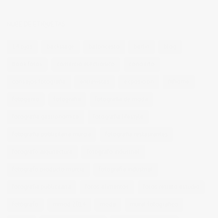
NUBE DE ETIQUETAS
14 ojos
backstage
baloncesto
berlin
blog
book fotos
comercio electrónico
concierto
consejos fotografia
entrevistas
exposicion
fithome
fotogenio
fotografia
fotografia de moda
fotografia gastronomica
fotografia lifestyle
fotografia publicitaria murcia
fotografia restaurantes
fotografo arquitectura
fotografo industrial
fotografo producto murcia
fotografía industrial
fotografía publicitaria
fotos alimentos
fotos retrato estudio
fotógrafo
mmod 2014
moda
mural fotografico