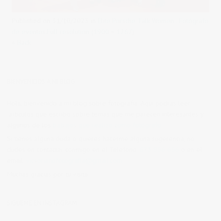
Published on
31/10/2023
in
Élite Porsche Talk Women . Fotógrafo
de eventos.
Full resolution (1900 × 1267)
« Back
BIENVENIDOS A MI BLOG
Hola, bienvenido a mi blog sobre fotografía. Aqui podrás leer
artículos que escribo sobre temas que me parecen interesantes y
algunos de los
trabajos que realizo como fotógrafo
.
Si tienes alguna duda o quieres hacerme alguna sugerencia, no
dudes en contactar conmigo en el Telefono:
673 956 656
o en el
email:
vicsorianofotografia@gmail.com
Muchas gracias por tu visita.
SÍGUEME EN INSTAGRAM