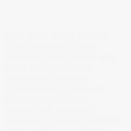
Fotógrafo de moda – Colección Dilora
NUBE DE ETIQUETAS
14 ojos
backstage
baloncesto
berlin
blog
book fotos
comercio electrónico
concierto
consejos fotografia
entrevistas
exposicion
fithome
fotogenio
fotografia
fotografia de moda
fotografia gastronomica
fotografia lifestyle
fotografia publicitaria murcia
fotografia restaurantes
fotografo arquitectura
fotografo industrial
fotografo producto murcia
fotografía industrial
fotografía publicitaria
fotos alimentos
fotos retrato estudio
fotógrafo
mmod 2014
moda
mural fotografico