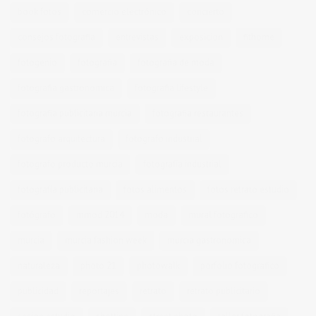
book fotos
comercio electrónico
concierto
consejos fotografia
entrevistas
exposicion
fithome
fotogenio
fotografia
fotografia de moda
fotografia gastronomica
fotografia lifestyle
fotografia publicitaria murcia
fotografia restaurantes
fotografo arquitectura
fotografo industrial
fotografo producto murcia
fotografía industrial
fotografía publicitaria
fotos alimentos
fotos retrato estudio
fotógrafo
mmod 2014
moda
mural fotografico
murcia
murcia fashion week
murcia gastronomica
naturaleza
photo 21
photowalk
porfolio fotográfico
publicidad
reportajes
retrato
retrato publicitario