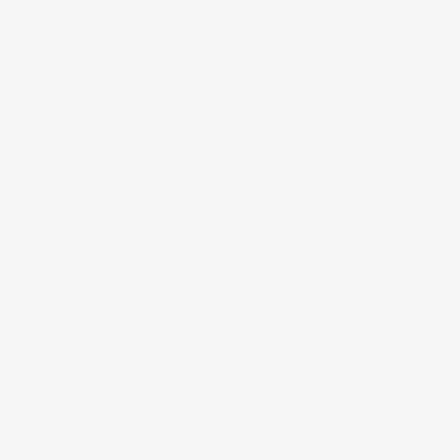
BIENVENIDOS A MI BLOG
Hola, bienvenido a mi blog sobre fotografía. Aqui podrás leer
artículos que escribo sobre temas que me parecen interesantes y
algunos de los
trabajos que realizo como fotógrafo
.
Si tienes alguna duda o quieres hacerme alguna sugerencia, no
dudes en contactar conmigo en el Telefono:
673 956 656
o en el
email:
vicsorianofotografia@gmail.com
Muchas gracias por tu visita.
SÍGUEME EN INSTAGRAM
MI FACEBOOK