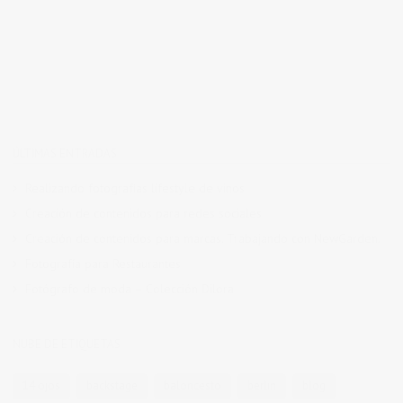
ÚLTIMAS ENTRADAS
Realizando fotografías lifestyle de vinos
Creación de contenidos para redes sociales
Creación de contenidos para marcas. Trabajando con NewGarden.
Fotografía para Restaurantes
Fotógrafo de moda – Colección Dilora
NUBE DE ETIQUETAS
14 ojos
backstage
baloncesto
berlin
blog