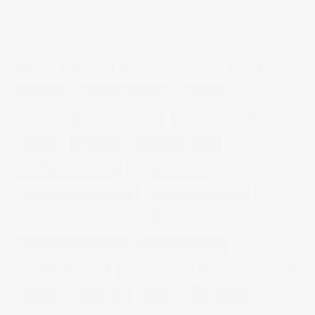
NUBE DE ETIQUETAS
14 ojos
backstage
baloncesto
berlin
blog
book fotos
comercio electrónico
concierto
consejos fotografia
entrevistas
exposicion
fithome
fotogenio
fotografia
fotografia de moda
fotografia gastronomica
fotografia lifestyle
fotografia publicitaria murcia
fotografia restaurantes
fotografo arquitectura
fotografo industrial
fotografo producto murcia
fotografía industrial
fotografía publicitaria
fotos alimentos
fotos retrato estudio
fotógrafo
mmod 2014
moda
mural fotografico