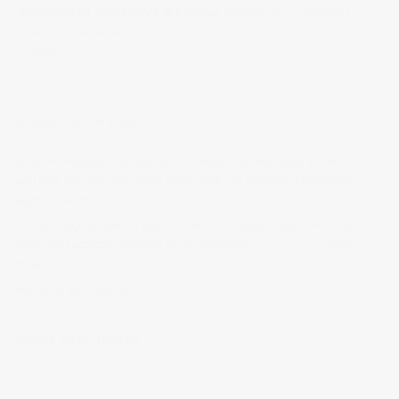
Published on
20/04/2022
in
Editorial WoodDeer – Fotografía
moda
Full resolution (1680 × 1118)
« Back
BIENVENIDOS A MI BLOG
Hola, bienvenido a mi blog sobre fotografía. Aqui podrás leer
artículos que escribo sobre temas que me parecen interesantes y
algunos de los
trabajos que realizo como fotógrafo
.
Si tienes alguna duda o quieres hacerme alguna sugerencia, no
dudes en contactar conmigo en el Telefono:
673 956 656
o en el
email:
vicsorianofotografia@gmail.com
Muchas gracias por tu visita.
SÍGUEME EN INSTAGRAM