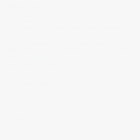
BIENVENIDOS A MI BLOG
Hola, bienvenido a mi blog sobre fotografía. Aqui podrás leer
artículos que escribo sobre temas que me parecen interesantes y
algunos de los
trabajos que realizo como fotógrafo
.
Si tienes alguna duda o quieres hacerme alguna sugerencia, no
dudes en contactar conmigo en el Telefono:
673 956 656
o en el
email:
vicsorianofotografia@gmail.com
Muchas gracias por tu visita.
SÍGUEME EN INSTAGRAM
MI FACEBOOK