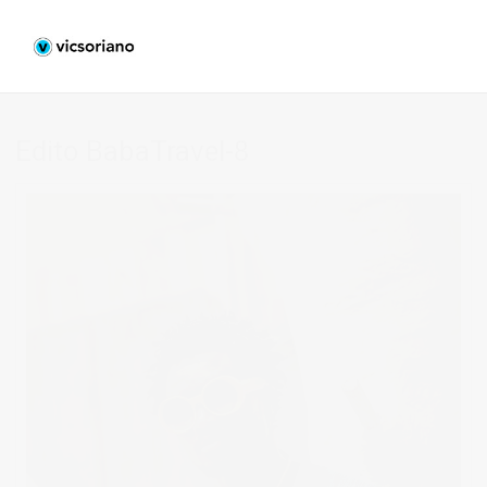
Edito BabaTravel-8