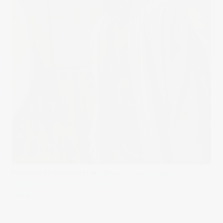
Published on
20/04/2022
in
Editorial El Viaje de Baba –
Fotografía de moda
Full resolution (1560 × 2340)
« Back