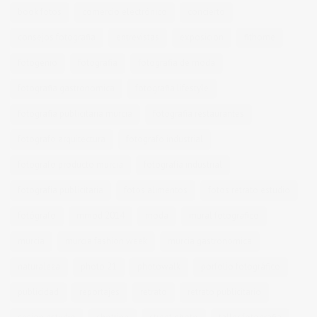
book fotos
comercio electrónico
concierto
consejos fotografia
entrevistas
exposicion
fithome
fotogenio
fotografia
fotografia de moda
fotografia gastronomica
fotografia lifestyle
fotografia publicitaria murcia
fotografia restaurantes
fotografo arquitectura
fotografo industrial
fotografo producto murcia
fotografía industrial
fotografía publicitaria
fotos alimentos
fotos retrato estudio
fotógrafo
mmod 2014
moda
mural fotografico
murcia
murcia fashion week
murcia gastronomica
naturaleza
photo 21
photowalk
porfolio fotográfico
publicidad
reportajes
retrato
retrato publicitario