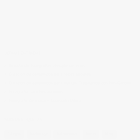
ÚLTIMAS ENTRADAS
Realizando fotografías lifestyle de vinos
Creación de contenidos para redes sociales
Creación de contenidos para marcas. Trabajando con NewGarden.
Fotografía para Restaurantes
Fotógrafo de moda – Colección Dilora
NUBE DE ETIQUETAS
14 ojos
backstage
baloncesto
berlin
blog